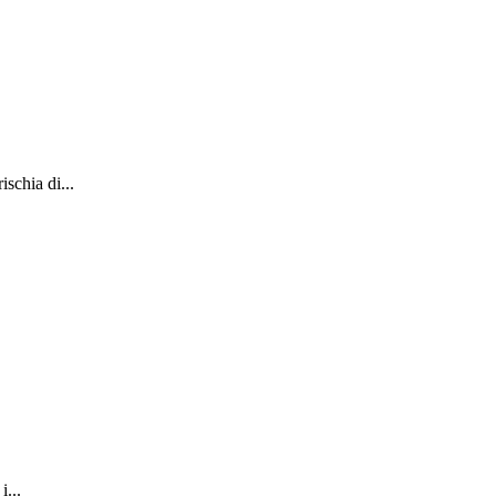
schia di...
...