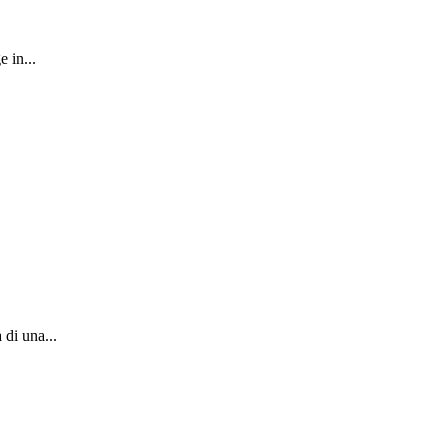
 in...
 di una...