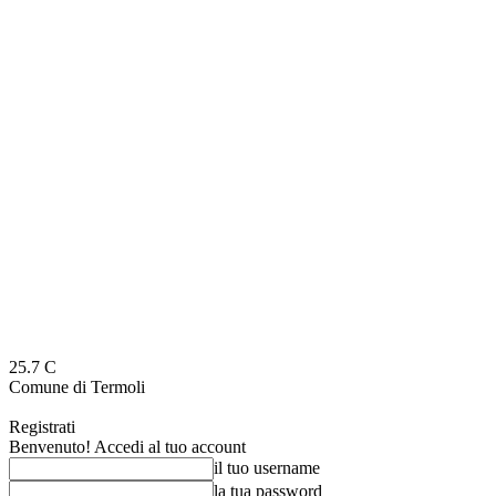
25.7
C
Comune di Termoli
Registrati
Benvenuto! Accedi al tuo account
il tuo username
la tua password