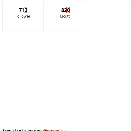
712
820
Follower
Iscritti
Seguici su instagram
@mymolise