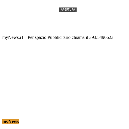
APERTURA
Termolesi, la foto di gruppo torna a riempire la
scalinata del folklore
Tony Cericola
-
2 AGOSTO 2026
myNews.iT - Per spazio Pubblicitario chiama il 393.5496623
myNews