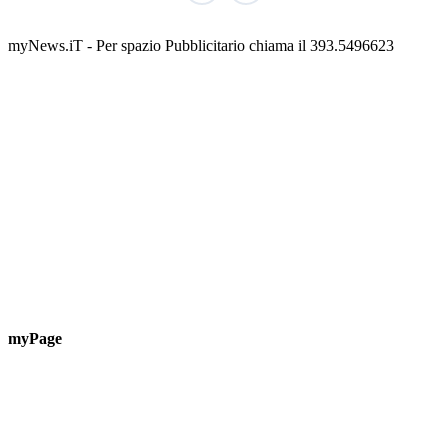
📅 3 Agosto 2026 · 08:00 · 📍 Porto
myNews.iT - Per spazio Pubblicitario chiama il 393.5496623
myPage