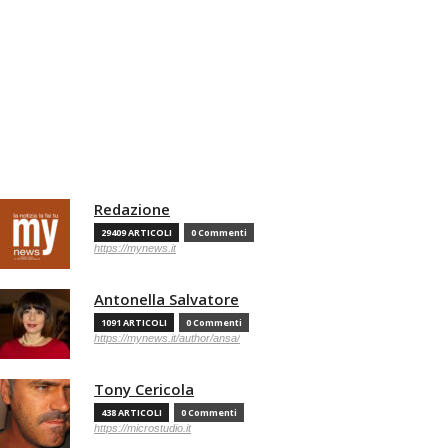
Redazione
29409 ARTICOLI
0 Commenti
https://mynews.it
Antonella Salvatore
1091 ARTICOLI
0 Commenti
https://mynews.it/author/ansa/
Tony Cericola
438 ARTICOLI
0 Commenti
https://microstudio.it