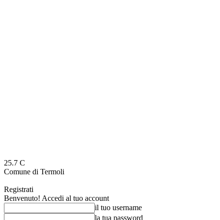
25.7
C
Comune di Termoli
Registrati
Benvenuto! Accedi al tuo account
il tuo username
la tua password