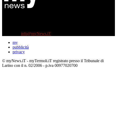
Diretto da Antonella Salvatore
Testata indipendente fondata nel 2005:
non riceve e non ha mai ricevuto nessun finanziamento pubblico.
Tel +39 3935496623
Contattaci:
info@myNews.iT
my
pubblicità
privacy
© myNews.iT - myTermoli.iT registrato presso il Tribunale di
Larino con il n. 02/2006 - p.iva 00977020700