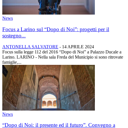
News
Focus a Larino sul “Dopo di Noi”: progetti per il
sostegno...
ANTONELLA SALVATORE
-
14 APRILE 2024
Focus sulla legge 112 del 2016 “Dopo di Noi” a Palazzo Ducale a
Larino. LARINO - Nella sala Freda del Municipio si sono ritrovate
famiglie,...
News
“Dopo di Noi: il presente ed il futuro”. Convegno a