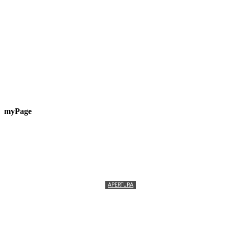
myPage
APERTURA
Termolesi, la foto di gruppo torna a riempire la
scalinata del folklore
Tony Cericola
-
2 AGOSTO 2026