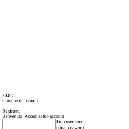
30.8
C
Comune di Termoli
Registrati
Benvenuto! Accedi al tuo account
il tuo username
la tua password