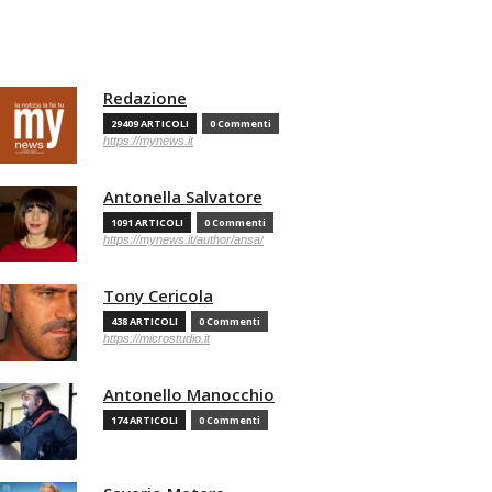
Redazione
29409 ARTICOLI
0 Commenti
https://mynews.it
Antonella Salvatore
1091 ARTICOLI
0 Commenti
https://mynews.it/author/ansa/
Tony Cericola
438 ARTICOLI
0 Commenti
https://microstudio.it
Antonello Manocchio
174 ARTICOLI
0 Commenti