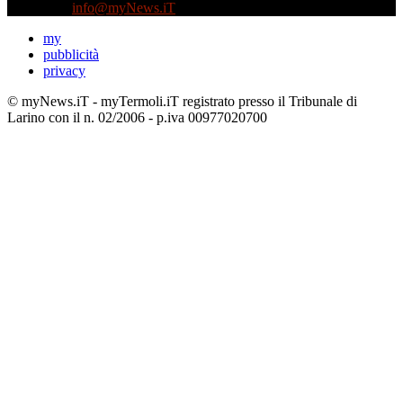
Contattaci:
info@myNews.iT
my
pubblicità
privacy
© myNews.iT - myTermoli.iT registrato presso il Tribunale di
Larino con il n. 02/2006 - p.iva 00977020700