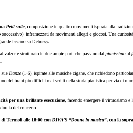
sua
Petit suite
, composizione in quattro movimenti ispirata alla tradizion
o successivo), inframezzati da movimenti allegri e giocosi. Una curiosit
n grande fascino su Debussy.
 al valzer e strutturato in due ampie parti che passano dal
pianissimo
al
.
e sue
Danze
(1-6), ispirate alle musiche zigane, che richiedono particolari
uno dei brani più difficili mai scritti nella storia pianistica per via di num
cità per una brillante esecuzione,
facendo emergere il virtuosismo e la 
 durata del concerto.
di Termoli alle 18:00 con
DIVA’S
“Donne in musica”
, con la sop