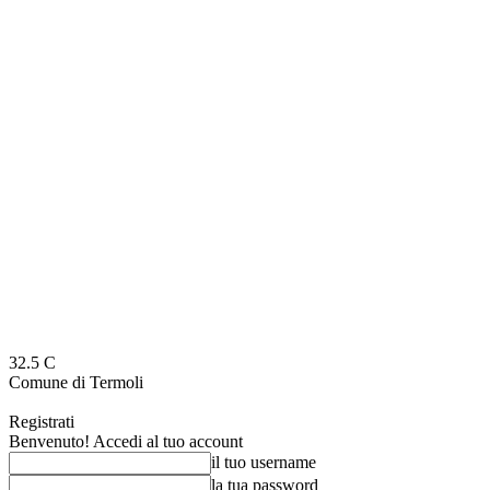
32.5
C
Comune di Termoli
Registrati
Benvenuto! Accedi al tuo account
il tuo username
la tua password