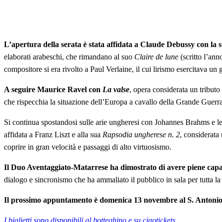
L’apertura della serata è stata affidata a Claude Debussy con la 
elaborati arabeschi, che rimandano al suo
Claire de lune
(scritto l’ann
compositore si era rivolto a Paul Verlaine, il cui lirismo esercitava u
A seguire Maurice Ravel con
La valse
, opera considerata un tributo
che rispecchia la situazione dell’Europa a cavallo della Grande Guerra
Si continua spostandosi sulle arie ungheresi con Johannes Brahms e l
affidata a Franz Liszt e alla sua
Rapsodia ungherese n. 2
, considerata 
coprire in gran velocità e passaggi di alto virtuosismo.
Il Duo Aventaggiato-Matarrese ha dimostrato di avere piene capa
dialogo e sincronismo che ha ammaliato il pubblico in sala per tutta la
Il prossimo appuntamento è domenica 13 novembre al S. Antonio 
I biglietti sono disponibili al botteghino e su ciaotickets