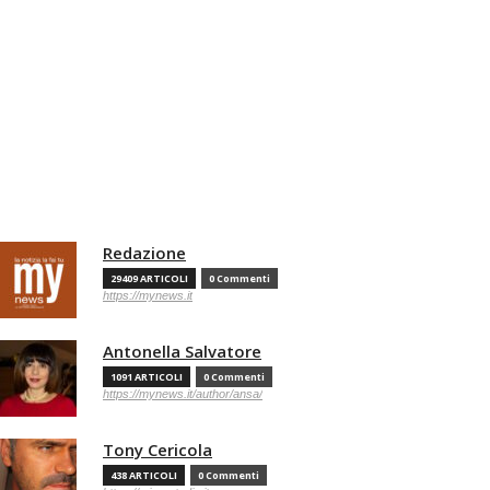
Redazione
29409 ARTICOLI
0 Commenti
https://mynews.it
Antonella Salvatore
1091 ARTICOLI
0 Commenti
https://mynews.it/author/ansa/
Tony Cericola
438 ARTICOLI
0 Commenti