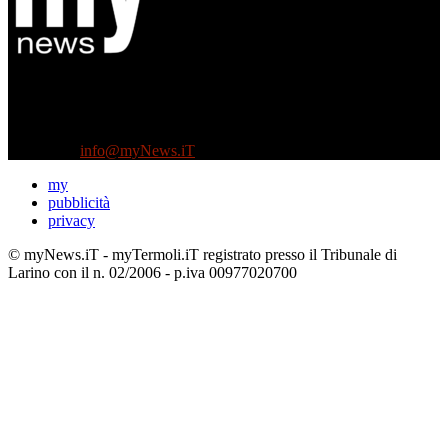
Diretto da Antonella Salvatore
Testata indipendente fondata nel 2005:
non riceve e non ha mai ricevuto nessun finanziamento pubblico.
Tel +39 3935496623
Contattaci:
info@myNews.iT
my
pubblicità
privacy
© myNews.iT - myTermoli.iT registrato presso il Tribunale di
Larino con il n. 02/2006 - p.iva 00977020700