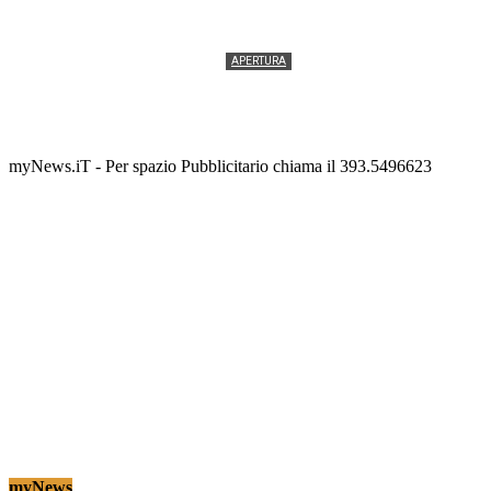
APERTURA
Termolesi, la foto di gruppo torna a riempire la
scalinata del folklore
Tony Cericola
-
2 AGOSTO 2026
myNews.iT - Per spazio Pubblicitario chiama il 393.5496623
myNews