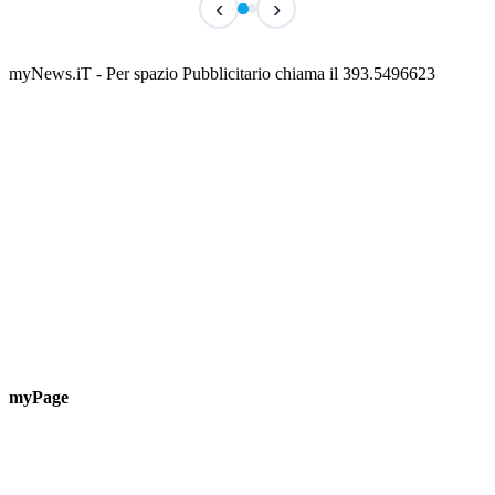
‹
›
Classic Contest 3vs3 Memorial Michele
Fest
Guardascione
ediz
📅 6 Agosto 2026 · 09:00 · 📍 Lungomare C. Colombo
📅 7 A
myNews.iT - Per spazio Pubblicitario chiama il 393.5496623
myPage