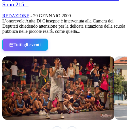
Sono 215...
REDAZIONE
-
29 GENNAIO 2009
L’onorevole Anita Di Giuseppe è intervenuta alla Camera dei
Deputati chiedendo attenzione per la delicata situazione della scuola
pubblica nelle piccole realtà, come quella...
Tutti gli eventi
TERMINATO
TER