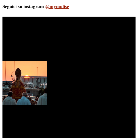
Seguici su instagram
@mymolise
myNews.iT - Per spazio Pubblicitario chiama il 393.5496623