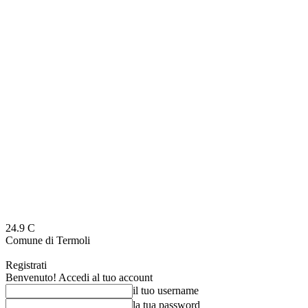
24.9
C
Comune di Termoli
Registrati
Benvenuto! Accedi al tuo account
il tuo username
la tua password