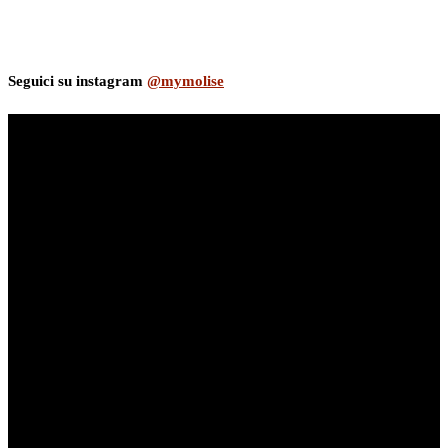
Seguici su instagram
@mymolise
myNews.iT - Per spazio Pubblicitario chiama il 393.5496623