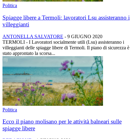
Politica
Spiagge libere a Termoli: lavoratori Lsu assisteranno i
villeggianti
ANTONELLA SALVATORE
-
9 GIUGNO 2020
TERMOLI - I Lavoratori socialmente utili (Lsu) assisteranno i
villeggianti delle spiagge libere di Termoli. Il piano di sicurezza è
stato approntato la scorsa...
Politica
Ecco il piano molisano per le attività balneari sulle
spiagge libere