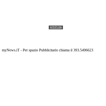
APERTURA
Termolesi, la foto di gruppo torna a riempire la
scalinata del folklore
Tony Cericola
-
2 AGOSTO 2026
myNews.iT - Per spazio Pubblicitario chiama il 393.5496623