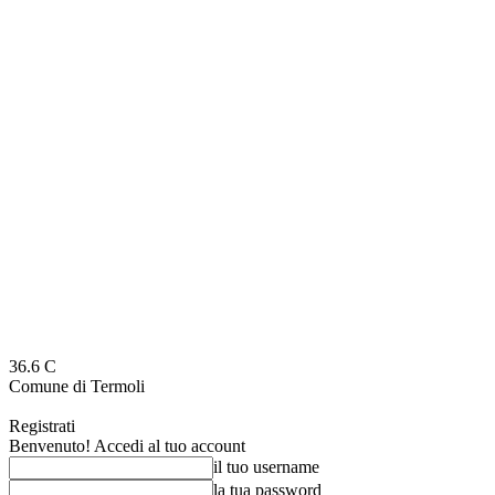
36.6
C
Comune di Termoli
Registrati
Benvenuto! Accedi al tuo account
il tuo username
la tua password