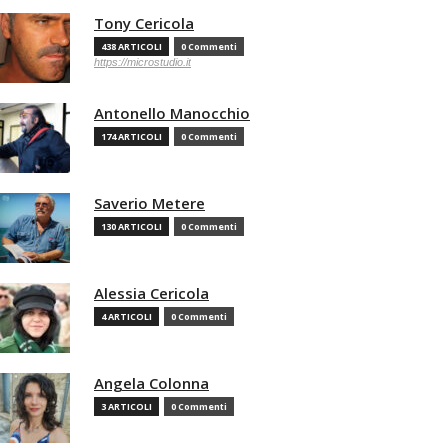
Tony Cericola
438 ARTICOLI
0 Commenti
https://microstudio.it
Antonello Manocchio
174 ARTICOLI
0 Commenti
Saverio Metere
130 ARTICOLI
0 Commenti
Alessia Cericola
4 ARTICOLI
0 Commenti
Angela Colonna
3 ARTICOLI
0 Commenti