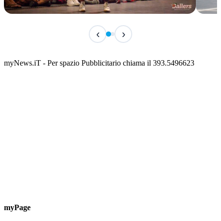
IN CORSO
IN 
‹
›
Classic Contest 3vs3 Memorial Michele
Fest
Guardascione
ediz
📅 6 Agosto 2026 · 09:00 · 📍 Lungomare C. Colombo
📅 7 A
myNews.iT - Per spazio Pubblicitario chiama il 393.5496623
myPage