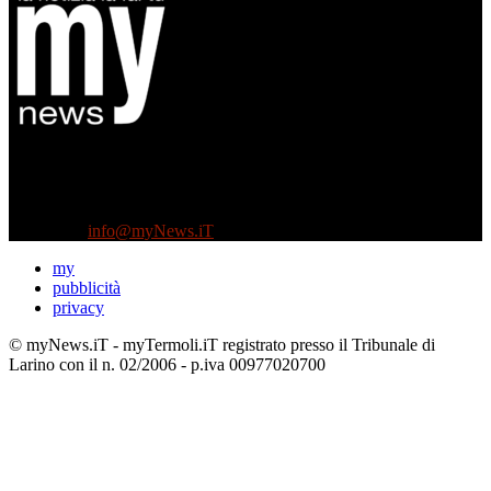
Diretto da Antonella Salvatore
Testata indipendente fondata nel 2005:
non riceve e non ha mai ricevuto nessun finanziamento pubblico.
Tel +39 3935496623
Contattaci:
info@myNews.iT
my
pubblicità
privacy
© myNews.iT - myTermoli.iT registrato presso il Tribunale di
Larino con il n. 02/2006 - p.iva 00977020700