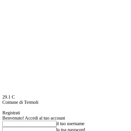
29.1
C
Comune di Termoli
Registrati
Benvenuto! Accedi al tuo account
il tuo username
la tua password