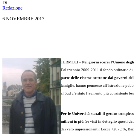
Di
Redazione
-
6 NOVEMBRE 2017
TERMOLI –
Nei giorni scorsi l’Unione degl
Dal triennio 2009-2011 il fondo ordinario di f
parte delle risorse sottratte dai governi de
famiglie, hanno permesso all’istruzione pubb
al Sud c’è stato l’aumento più consistente b
Per le Università statali il gettito comple
milioni in più.
Se visti in dettaglio questi da
davvero impressionanti: Lecce +207,5%, Ba