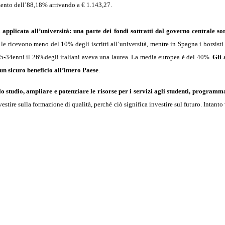
mento dell’88,18% arrivando a € 1.143,27.
 applicata all’università: una parte dei fondi sottratti dal governo centrale sono
le ricevono meno del 10% degli iscritti all’università, mentre in Spagna i borsist
25-34enni il 26%degli italiani aveva una laurea. La media europea è del 40%.
Gli 
 un sicuro beneficio all’intero Paese
.
llo studio, ampliare e potenziare le risorse per i servizi agli studenti, programm
nvestire sulla formazione di qualità, perché ciò significa investire sul futuro. Intan