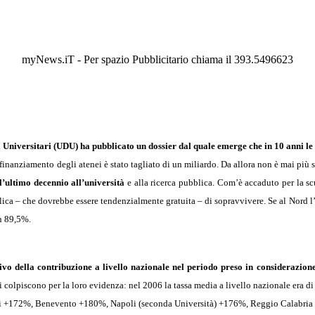
myNews.iT - Per spazio Pubblicitario chiama il 393.5496623
i Universitari (UDU) ha pubblicato un dossier dal quale emerge che in 10 anni le
inanziamento degli atenei è stato tagliato di un miliardo. Da allora non è mai più s
ll’ultimo decennio all’università
e alla ricerca pubblica. Com’è accaduto per la scuo
lica – che dovrebbe essere tendenzialmente gratuita – di sopravvivere. Se al Nord 
en 89,5%.
ssivo della contribuzione a livello nazionale nel periodo preso in considerazio
ti colpiscono per la loro evidenza: nel 2006 la tassa media a livello nazionale era 
ri +172%, Benevento +180%, Napoli (seconda Università) +176%, Reggio Calabri