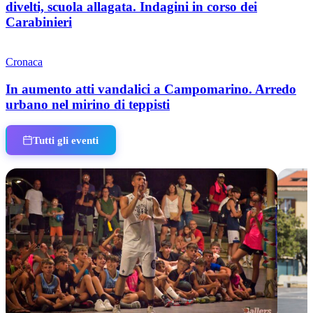
divelti, scuola allagata. Indagini in corso dei
Carabinieri
Cronaca
In aumento atti vandalici a Campomarino. Arredo
urbano nel mirino di teppisti
Tutti gli eventi