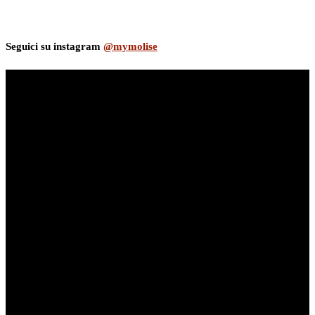
Seguici su instagram
@mymolise
myNews.iT - Per spazio Pubblicitario chiama il 393.5496623