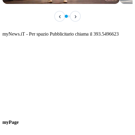
IN CORSO
IN 
‹
›
Classic Contest 3vs3 Memorial Michele
Fest
Guardascione
ediz
📅 6 Agosto 2026 · 09:00 · 📍 Lungomare C. Colombo
📅 7 A
myNews.iT - Per spazio Pubblicitario chiama il 393.5496623
myPage