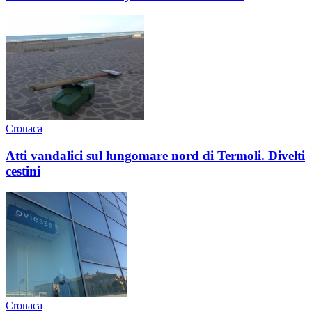
Cronaca
Atti vandalici sul lungomare nord di Termoli. Divelti
cestini
Cronaca