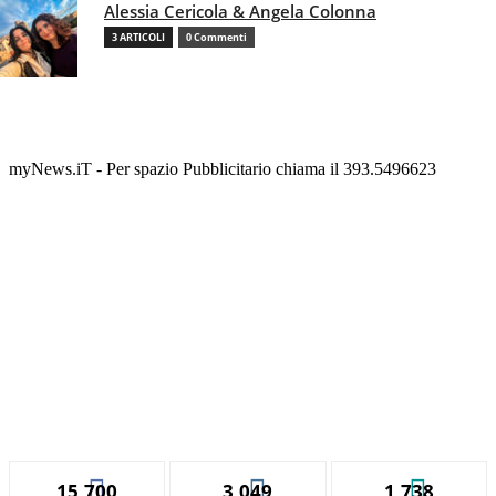
Alessia Cericola & Angela Colonna
3 ARTICOLI
0 Commenti
myNews.iT - Per spazio Pubblicitario chiama il 393.5496623
15,700
3,049
1,738