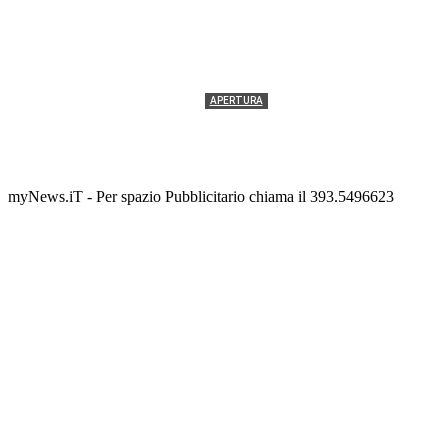
APERTURA
Termolesi, la foto di gruppo torna a riempire la
scalinata del folklore
Tony Cericola
-
2 AGOSTO 2026
myNews.iT - Per spazio Pubblicitario chiama il 393.5496623