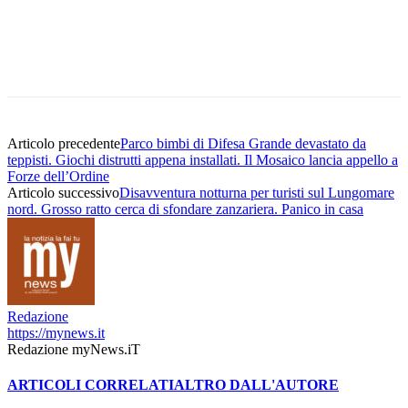
Articolo precedente
Parco bimbi di Difesa Grande devastato da
teppisti. Giochi distrutti appena installati. Il Mosaico lancia appello a
Forze dell’Ordine
Articolo successivo
Disavventura notturna per turisti sul Lungomare
nord. Grosso ratto cerca di sfondare zanzariera. Panico in casa
Redazione
https://mynews.it
Redazione myNews.iT
ARTICOLI CORRELATI
ALTRO DALL'AUTORE