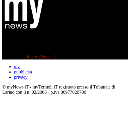
Diretto da Antonella Salvatore
Testata indipendente fondata nel 2005:
non riceve e non ha mai ricevuto nessun finanziamento pubblico.
Tel +39 3935496623
Contattaci:
info@myNews.iT
my
pubblicità
privacy
© myNews.iT - myTermoli.iT registrato presso il Tribunale di
Larino con il n. 02/2006 - p.iva 00977020700