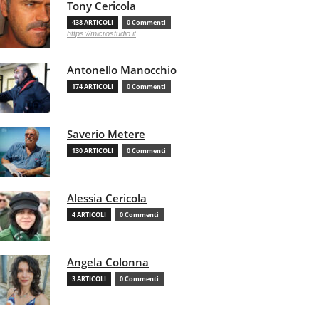
Tony Cericola
438 ARTICOLI
0 Commenti
https://microstudio.it
Antonello Manocchio
174 ARTICOLI
0 Commenti
Saverio Metere
130 ARTICOLI
0 Commenti
Alessia Cericola
4 ARTICOLI
0 Commenti
Angela Colonna
3 ARTICOLI
0 Commenti