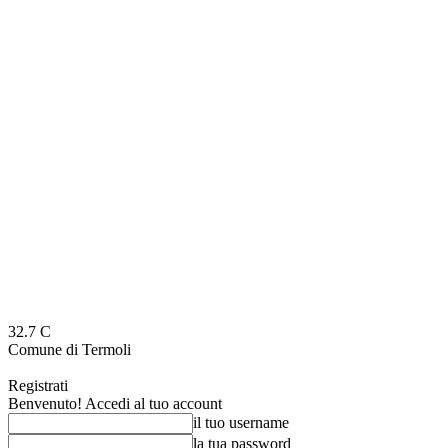
32.7
C
Comune di Termoli
Registrati
Benvenuto! Accedi al tuo account
il tuo username
la tua password