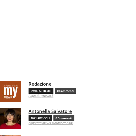
Redazione
29409 ARTICOLI
0 Commenti
https://mynews.it
Antonella Salvatore
1091 ARTICOLI
0 Commenti
https://mynews.it/author/ansa/