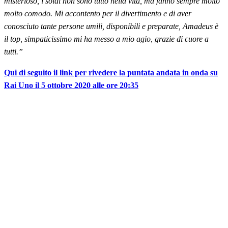
misterioso, i soldi non sono tutto nella vita, ma fanno sempre molto
molto comodo. Mi accontento per il divertimento e di aver
conosciuto tante persone umili, disponibili e preparate, Amadeus è
il top, simpaticissimo mi ha messo a mio agio, grazie di cuore a
tutti.”
Qui di seguito il link per rivedere la puntata andata in onda su
Rai Uno il 5 ottobre 2020 alle ore 20:35