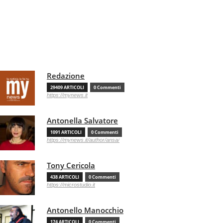
Redazione
29409 ARTICOLI
0 Commenti
https://mynews.it
Antonella Salvatore
1091 ARTICOLI
0 Commenti
https://mynews.it/author/ansa/
Tony Cericola
438 ARTICOLI
0 Commenti
https://microstudio.it
Antonello Manocchio
174 ARTICOLI
0 Commenti