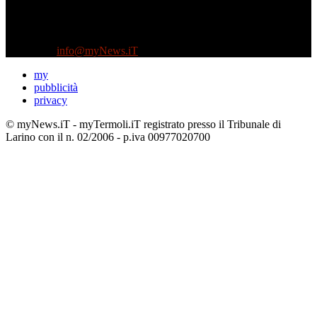
Testata indipendente fondata nel 2005:
non riceve e non ha mai ricevuto nessun finanziamento pubblico.
Tel +39 3935496623
Contattaci:
info@myNews.iT
my
pubblicità
privacy
© myNews.iT - myTermoli.iT registrato presso il Tribunale di
Larino con il n. 02/2006 - p.iva 00977020700