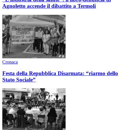
Agnoletto accende il dibattito a Termoli
Cronaca
Festa della Repubblica Disarmata: “riarmo dello
Stato Sociale”