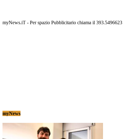
Termolesi, la foto di gruppo torna a riempire la
scalinata del folklore
Tony Cericola
-
2 AGOSTO 2026
myNews.iT - Per spazio Pubblicitario chiama il 393.5496623
myNews