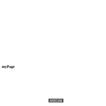
myPage
APERTURA