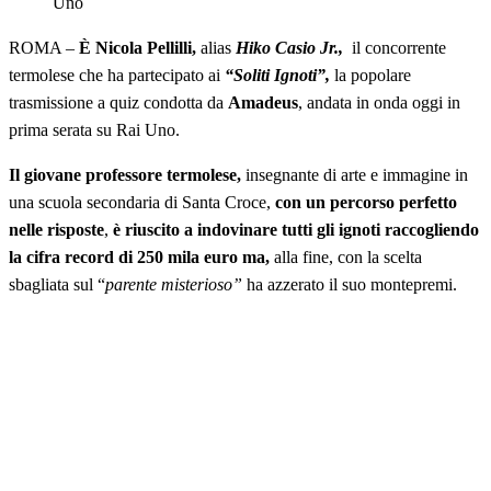
Uno
ROMA –
È Nicola Pellilli,
alias
Hiko Casio Jr.,
il concorrente
termolese che ha partecipato ai
“Soliti Ignoti”,
la popolare
trasmissione a quiz condotta da
Amadeus
, andata in onda oggi in
prima serata su Rai Uno.
Il giovane professore termolese,
insegnante di arte e immagine in
una scuola secondaria di Santa Croce,
con un percorso perfetto
nelle risposte
,
è riuscito a indovinare tutti gli ignoti raccogliendo
la cifra record di 250 mila euro ma,
alla fine, con la scelta
sbagliata sul “
parente misterioso”
ha azzerato il suo montepremi.