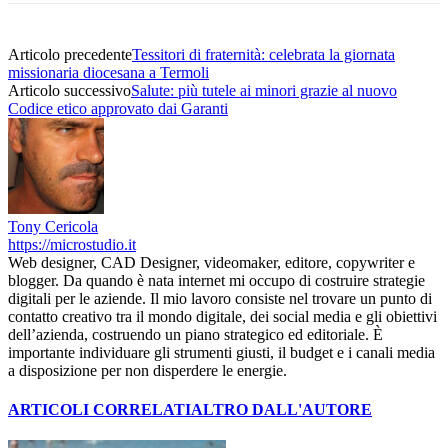
Articolo precedente
Tessitori di fraternità: celebrata la giornata
missionaria diocesana a Termoli
Articolo successivo
Salute: più tutele ai minori grazie al nuovo
Codice etico approvato dai Garanti
Tony Cericola
https://microstudio.it
Web designer, CAD Designer, videomaker, editore, copywriter e
blogger. Da quando è nata internet mi occupo di costruire strategie
digitali per le aziende. Il mio lavoro consiste nel trovare un punto di
contatto creativo tra il mondo digitale, dei social media e gli obiettivi
dell’azienda, costruendo un piano strategico ed editoriale. È
importante individuare gli strumenti giusti, il budget e i canali media
a disposizione per non disperdere le energie.
ARTICOLI CORRELATI
ALTRO DALL'AUTORE