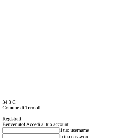
34.3
C
Comune di Termoli
Registrati
Benvenuto! Accedi al tuo account
il tuo username
la tua password