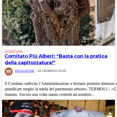
APERTURA
Comitato Più Alberi: “Basta con la pratica
della capitozzatura!”
REDAZIONE
-
23 GENNAIO 2026
Il Comitato sollecita l’Amministrazione a fermare potature dannose 
pianificare meglio la tutela del patrimonio arboreo. TERMOLI – «Ci
risiamo. Ancora una volta siamo costretti ad assistere...