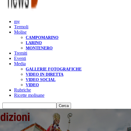
my
Termoli
Molise
CAMPOMARINO
LARINO
MONTENERO
Tremiti
Eventi
Media
GALLERIE FOTOGRAFICHE
VIDEO IN DIRETTA
VIDEO SOCIAL
VIDEO
Rubriche
Ricette molisane