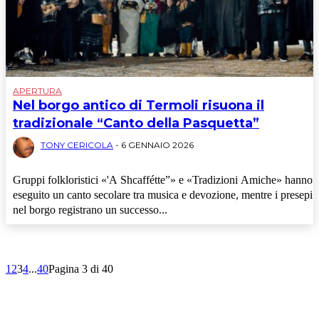
APERTURA
Nel borgo antico di Termoli risuona il
tradizionale “Canto della Pasquetta”
TONY CERICOLA
-
6 GENNAIO 2026
Gruppi folkloristici «'A Shcaffétte”» e «Tradizioni Amiche» hanno
eseguito un canto secolare tra musica e devozione, mentre i presepi
nel borgo registrano un successo...
1
2
3
4
...
40
Pagina 3 di 40