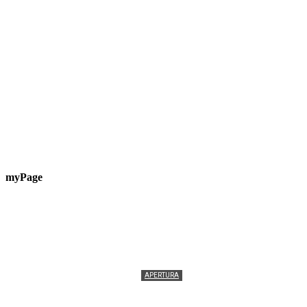
myPage
APERTURA
Termolesi, la foto di gruppo torna a riempire la