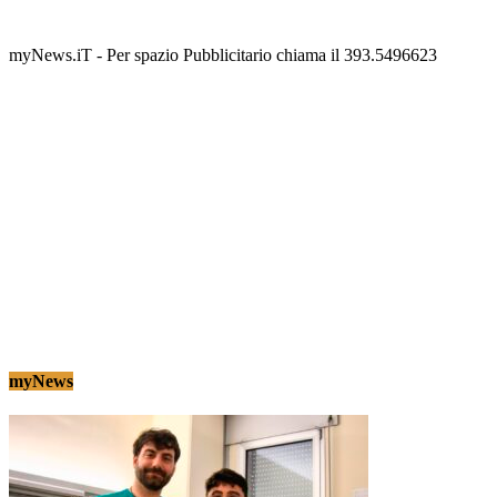
scalinata del folklore
Tony Cericola
-
2 AGOSTO 2026
myNews.iT - Per spazio Pubblicitario chiama il 393.5496623
myNews