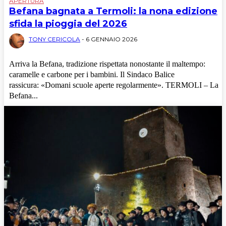
APERTURA
Befana bagnata a Termoli: la nona edizione
sfida la pioggia del 2026
TONY CERICOLA
-
6 GENNAIO 2026
Arriva la Befana, tradizione rispettata nonostante il maltempo:
caramelle e carbone per i bambini. Il Sindaco Balice
rassicura: «Domani scuole aperte regolarmente». TERMOLI – La
Befana...