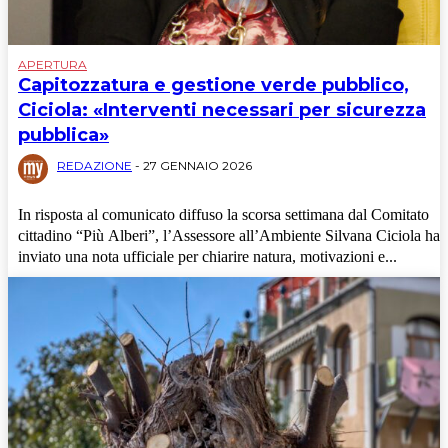
News
Politica
APERTURA
Sport
Capitozzatura e gestione verde pubblico,
Ciciola: «Interventi necessari per sicurezza
pubblica»
REDAZIONE
-
27 GENNAIO 2026
In risposta al comunicato diffuso la scorsa settimana dal Comitato
cittadino “Più Alberi”, l’Assessore all’Ambiente Silvana Ciciola ha
inviato una nota ufficiale per chiarire natura, motivazioni e...