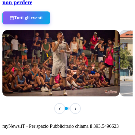
non perdere
Tutti gli eventi
IN CORSO
IN 
‹
›
Classic Contest 3vs3 Memorial Michele
Fest
Guardascione
ediz
📅 6 Agosto 2026 · 09:00 · 📍 Lungomare C. Colombo
📅 7 A
myNews.iT - Per spazio Pubblicitario chiama il 393.5496623