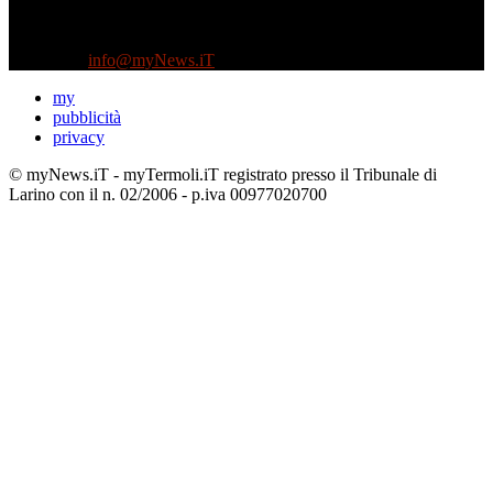
Testata indipendente fondata nel 2005:
non riceve e non ha mai ricevuto nessun finanziamento pubblico.
Tel +39 3935496623
Contattaci:
info@myNews.iT
my
pubblicità
privacy
© myNews.iT - myTermoli.iT registrato presso il Tribunale di
Larino con il n. 02/2006 - p.iva 00977020700