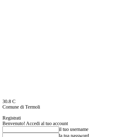
30.8
C
Comune di Termoli
Registrati
Benvenuto! Accedi al tuo account
il tuo username
la tua password