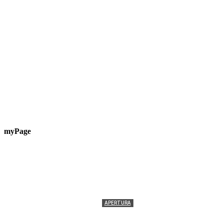
myPage
APERTURA
Termolesi, la foto di gruppo torna a riempire la