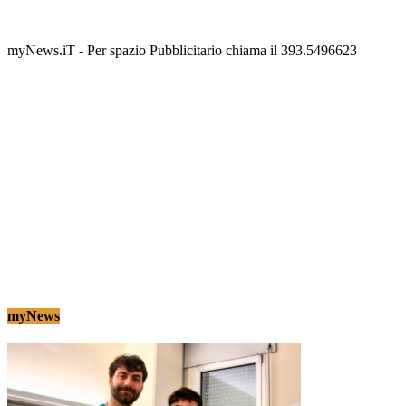
scalinata del folklore
Tony Cericola
-
2 AGOSTO 2026
myNews.iT - Per spazio Pubblicitario chiama il 393.5496623
myNews