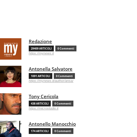
Redazione
29409 ARTICOLI
0 Commenti
https://mynews.it
Antonella Salvatore
1091 ARTICOLI
0 Commenti
https://mynews.it/author/ansa/
Tony Cericola
438 ARTICOLI
0 Commenti
https://microstudio.it
Antonello Manocchio
174 ARTICOLI
0 Commenti