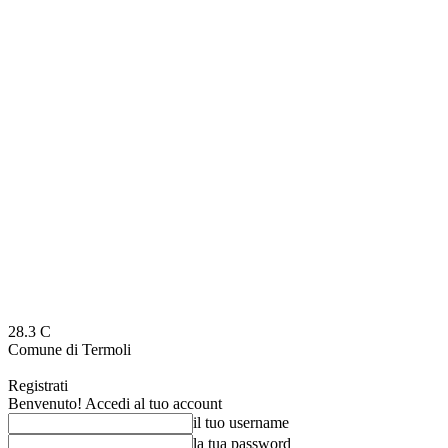
28.3
C
Comune di Termoli
Registrati
Benvenuto! Accedi al tuo account
il tuo username
la tua password