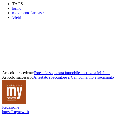
TAGS
larino
movimento larinascita
Vietri
Condividere
Articolo precedente
Forestale sequestra immobile abusivo a Mafalda
Articolo successivo
Arrestato spacciatore a Campomarino e sgominat
Redazione
https://mynews.it