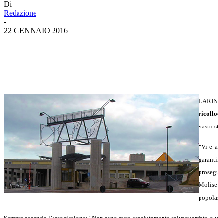
Di
Redazione
-
22 GENNAIO 2016
LARIN
ricollo
vasto s
“Vi è a
garanti
prosegu
Molise 
popola
Sempre secondo l’associazione: “Non sono state assolutamente salvaguardate o valo