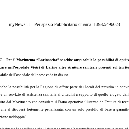
myNews.iT - Per spazio Pubblicitario chiama il 393.5496623
O –
Per il Movimento “Larinascita” sarebbe auspicabile la possibilità di aprire 
care nell’ospedale Vietri di Larino altre strutture sanitarie presenti sul territ
tabile dell’ospedale del paese cada in disuso.
nche la possibilità per la Regione di offrire parte dei locali del presidio in conv
re un servizio di assistenza sanitaria ai cittadini a supporto di quello erogato 
ito dal Movimento che considera il Piano operativo illustrato da Frattura di recen
che si ritroverà fortemente penalizzata, con un solo presidio di base a garantir
zione raddoppia”.
rizzate le eccellenze che il sistema sanitario bassomolisano pure aveva come ad esem