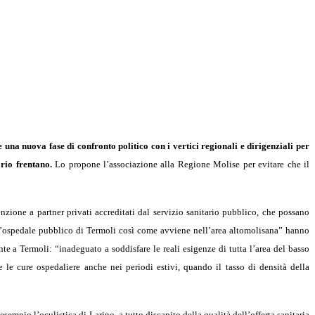
una nuova fase di confronto politico con i vertici regionali e dirigenziali per
orio frentano.
Lo propone l’associazione alla Regione Molise per evitare che il
enzione a partner privati accreditati dal servizio sanitario pubblico, che possano
dall’ospedale pubblico di Termoli così come avviene nell’area altomolisana” hanno
te a Termoli: “inadeguato a soddisfare le reali esigenze di tutta l’area del basso
e le cure ospedaliere anche nei periodi estivi, quando il tasso di densità della
pio l’oculistica di Larino, a tutto discapito della qualità dell’offerta sanitaria