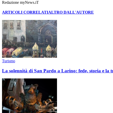
Redazione myNews.iT
ARTICOLI CORRELATI
ALTRO DALL'AUTORE
Turismo
La solennità di San Pardo a Larino: fede, storia e la t