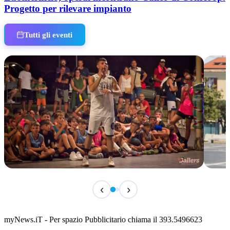
Progetto per rilevare impianto
Tutti gli eventi
IN CORSO
IN 
‹
›
Classic Contest 3vs3 Memorial Michele
Fest
Guardascione
ediz
📅 6 Agosto 2026 · 09:00 · 📍 Lungomare C. Colombo
📅 7 A
myNews.iT - Per spazio Pubblicitario chiama il 393.5496623