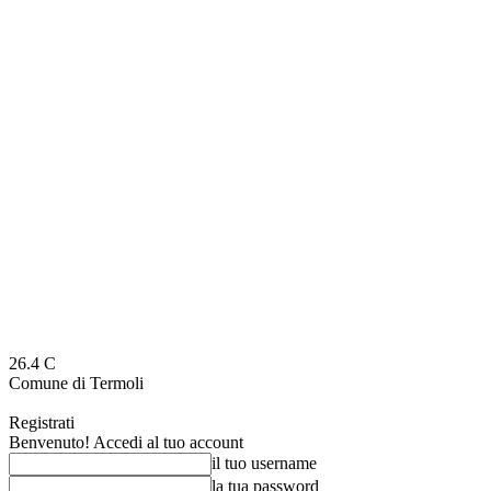
26.4
C
Comune di Termoli
Registrati
Benvenuto! Accedi al tuo account
il tuo username
la tua password