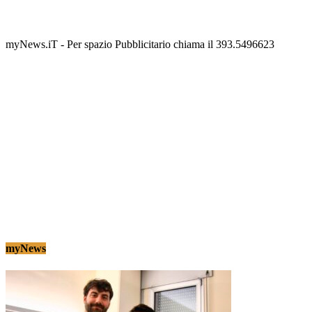
scalinata del folklore
Tony Cericola
-
2 AGOSTO 2026
myNews.iT - Per spazio Pubblicitario chiama il 393.5496623
myNews