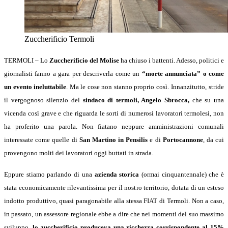
Zuccherificio Termoli
TERMOLI – Lo
Zuccherificio del Molise
ha chiuso i battenti. Adesso, politici e
giornalisti fanno a gara per descriverla come un
“morte annunciata” o come
un evento ineluttabile
. Ma le cose non stanno proprio così.
Innanzitutto, stride
il vergognoso silenzio del
sindaco di termoli, Angelo Sbrocca,
che su una
vicenda così grave e che riguarda le sorti di numerosi lavoratori termolesi, non
ha proferito una parola. Non fiatano neppure amministrazioni comunali
interessate come quelle di
San Martino in Pensilis
e di
Portocannone
, da cui
provengono molti dei lavoratori oggi buttati in strada.
Eppure stiamo parlando di una
azienda storica
(ormai cinquantennale) che è
stata economicamente rilevantissima per il nostro territorio, dotata di un esteso
indotto produttivo, quasi paragonabile alla stessa FIAT di Termoli. Non a caso,
in passato, un assessore regionale ebbe a dire che nei momenti del suo massimo
sviluppo,
lo zuccherificio produceva una ricchezza corrispondente al 15%