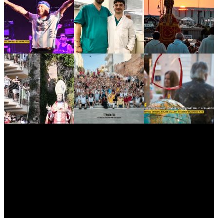
myNews.iT - Per spazio Pubblicitario chiama il 393.5496623