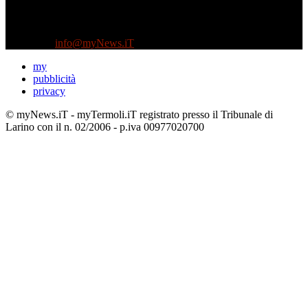
Testata indipendente fondata nel 2005:
non riceve e non ha mai ricevuto nessun finanziamento pubblico.
Tel +39 3935496623
Contattaci:
info@myNews.iT
my
pubblicità
privacy
© myNews.iT - myTermoli.iT registrato presso il Tribunale di
Larino con il n. 02/2006 - p.iva 00977020700