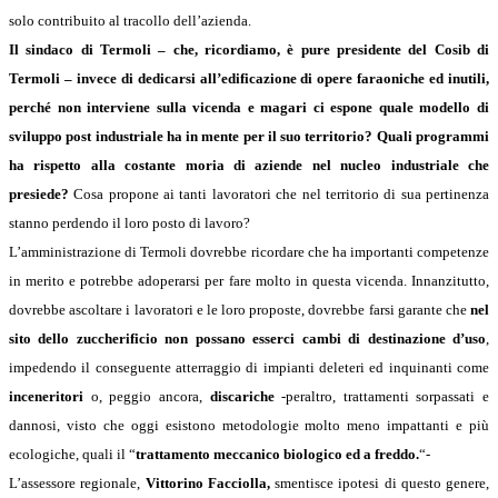
solo contribuito al tracollo dell’azienda.
Il sindaco di Termoli – che, ricordiamo, è pure presidente del Cosib di
Termoli –
invece di dedicarsi all’edificazione di opere faraoniche ed inutili,
perché non interviene sulla vicenda e magari ci espone quale modello di
sviluppo post industriale ha in mente per il suo territorio? Quali programmi
ha rispetto alla costante moria di aziende nel nucleo industriale che
presiede?
Cosa propone ai tanti lavoratori che nel territorio di sua pertinenza
stanno perdendo il loro posto di lavoro?
L’amministrazione di Termoli dovrebbe ricordare che ha importanti competenze
in merito e potrebbe adoperarsi per fare molto in questa vicenda. Innanzitutto,
dovrebbe ascoltare i lavoratori e le loro proposte, dovrebbe farsi garante che
nel
sito dello zuccherificio non possano esserci cambi di destinazione d’uso
,
impedendo il conseguente atterraggio di impianti deleteri ed inquinanti come
inceneritori
o, peggio ancora,
discariche
-peraltro, trattamenti sorpassati e
dannosi, visto che oggi esistono metodologie molto meno impattanti e più
ecologiche, quali il “
trattamento meccanico biologico ed a freddo.
“-
L’assessore regionale,
Vittorino Facciolla,
smentisce ipotesi di questo genere,