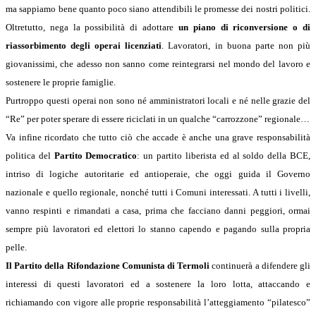
ma sappiamo bene quanto poco siano attendibili le promesse dei nostri politici.
Oltretutto, nega la possibilità di adottare
un piano di riconversione o di
riassorbimento degli operai licenziati
. Lavoratori, in buona parte non più
giovanissimi, che adesso non sanno come reintegrarsi nel mondo del lavoro e
sostenere le proprie famiglie.
Purtroppo questi operai non sono né amministratori locali e né nelle grazie del
“Re” per poter sperare di essere riciclati in un qualche “carrozzone” regionale…
Va infine ricordato che tutto ciò che accade è anche una grave responsabilità
politica del
Partito Democratico
: un partito liberista ed al soldo della BCE,
intriso di logiche autoritarie ed antioperaie, che oggi guida il Governo
nazionale e quello regionale, nonché tutti i Comuni interessati. A tutti i livelli,
vanno respinti e rimandati a casa, prima che facciano danni peggiori, ormai
sempre più lavoratori ed elettori lo stanno capendo e pagando sulla propria
pelle.
Il Partito della Rifondazione Comunista di Termoli
continuerà a difendere gli
interessi di questi lavoratori ed a sostenere la loro lotta, attaccando e
richiamando con vigore alle proprie responsabilità l’atteggiamento “pilatesco”