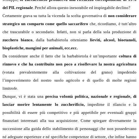
del PIL regionale
. Perché allora questo inesorabile ed inspiegabile declino?
Certamente grava su tutta la vicenda la scelta governativa di
non considerare
strategico un comparto come quello saccarifero
che, ricordiamo, è tutt’altro
che trascurabile o secondario. Infatti, non si parla della sola produzione di
zucchero bianco
, dalla barbabietola otteniamo
lieviti, alcool, bioetanoli,
bioplastiche, mangimi per animali, ecc.ecc.
Da considerare anche il fatto che la barbabietola è un’importante
coltura di
rinnovo e che ha contribuito non poco a risollevare la nostra agricoltura
(votata prevalentemente alla coltivazione del grano) impedendo
l’impoverimento del nostro suolo agricolo e di quello di molte regioni
limitrofe.
Dunque, vi è stata una
precisa volontà politica, nazionale e regionale, di
lasciar morire lentamente lo zuccherificio,
impedirne il rilancio e la
possibilità di essere più competitivo e più appetibile per eventuali gruppi
finanziari interessati alla sua acquisizione. Come spiegare diversamente la
successione alla guida dello stabilimento di personaggi che non possedevano
né adeguate esperienze e né specifiche competenze di settore, che infine hanno