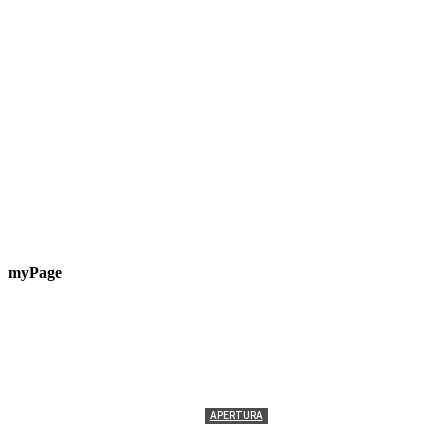
myPage
APERTURA
Termolesi, la foto di gruppo torna a riempire la