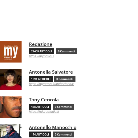
Redazione
29409 ARTICOLI
0 Commenti
https://mynews.it
Antonella Salvatore
1091 ARTICOLI
0 Commenti
https://mynews.it/author/ansa/
Tony Cericola
438 ARTICOLI
0 Commenti
https://microstudio.it
Antonello Manocchio
174 ARTICOLI
0 Commenti