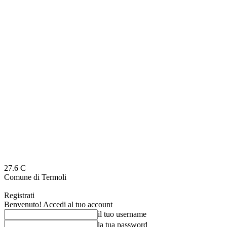
27.6
C
Comune di Termoli
Registrati
Benvenuto! Accedi al tuo account
il tuo username
la tua password