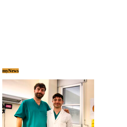
myNews