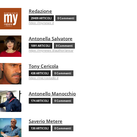
Redazione
29409 ARTICOLI
0 Commenti
https://mynews.it
Antonella Salvatore
1091 ARTICOLI
0 Commenti
https://mynews.it/author/ansa/
Tony Cericola
438 ARTICOLI
0 Commenti
https://microstudio.it
Antonello Manocchio
174 ARTICOLI
0 Commenti
Saverio Metere
130 ARTICOLI
0 Commenti