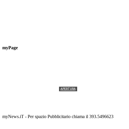
myPage
APERTURA
Termolesi, la foto di gruppo torna a riempire la
scalinata del folklore
Tony Cericola
-
2 AGOSTO 2026
myNews.iT - Per spazio Pubblicitario chiama il 393.5496623