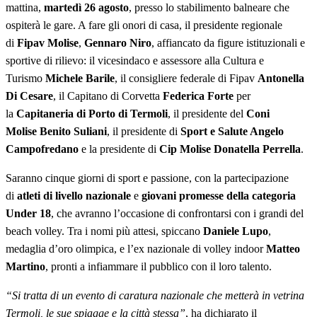
mattina,
martedì 26 agosto
, presso lo stabilimento balneare che
ospiterà le gare. A fare gli onori di casa, il presidente regionale
di
Fipav Molise
,
Gennaro Niro
, affiancato da figure istituzionali e
sportive di rilievo: il vicesindaco e assessore alla Cultura e
Turismo
Michele Barile
, il consigliere federale di Fipav
Antonella
Di Cesare
, il Capitano di Corvetta
Federica Forte
per
la
Capitaneria di Porto di Termoli
, il presidente del
Coni
Molise
Benito Suliani
, il presidente di
Sport e Salute Angelo
Campofredano
e la presidente di
Cip Molise
Donatella Perrella
.
Saranno cinque giorni di sport e passione, con la partecipazione
di
atleti di livello nazionale
e
giovani promesse della categoria
Under 18
, che avranno l’occasione di confrontarsi con i grandi del
beach volley. Tra i nomi più attesi, spiccano
Daniele Lupo
,
medaglia d’oro olimpica, e l’ex nazionale di volley indoor
Matteo
Martino
, pronti a infiammare il pubblico con il loro talento.
“Si tratta di un evento di caratura nazionale che metterà in vetrina
Termoli, le sue spiagge e la città stessa”
, ha dichiarato il