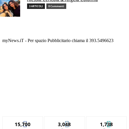
3 ARTICOLI
0 Commenti
myNews.iT - Per spazio Pubblicitario chiama il 393.5496623
15,700
3,048
1,738