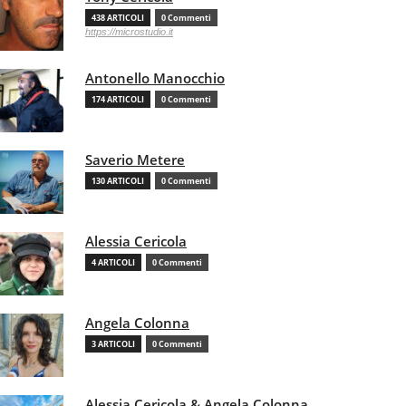
438 ARTICOLI
0 Commenti
https://microstudio.it
Antonello Manocchio
174 ARTICOLI
0 Commenti
Saverio Metere
130 ARTICOLI
0 Commenti
Alessia Cericola
4 ARTICOLI
0 Commenti
Angela Colonna
3 ARTICOLI
0 Commenti
Alessia Cericola & Angela Colonna