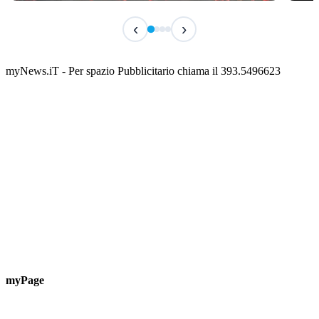
IN CORSO
IN 
‹
›
Miss Italia Molise 2026
Hist
📅 10 Agosto 2026 · 21:30 · 📍 Piazza Vittorio Veneto
📅 10 
myNews.iT - Per spazio Pubblicitario chiama il 393.5496623
myPage