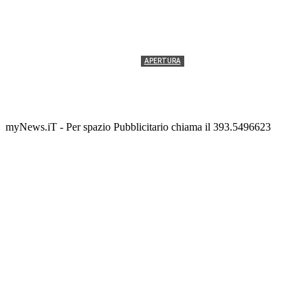
APERTURA
Termolesi, la foto di gruppo torna a riempire la
scalinata del folklore
Tony Cericola
-
2 AGOSTO 2026
myNews.iT - Per spazio Pubblicitario chiama il 393.5496623