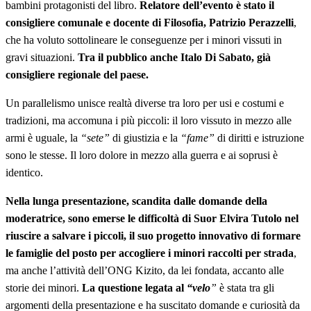
bambini protagonisti del libro.
Relatore dell’evento è stato il
consigliere comunale e docente di Filosofia, Patrizio Perazzelli
,
che ha voluto sottolineare le conseguenze per i minori vissuti in
gravi situazioni.
Tra il pubblico anche Italo Di Sabato, già
consigliere regionale del paese.
Un parallelismo unisce realtà diverse tra loro per usi e costumi e
tradizioni, ma accomuna i più piccoli: il loro vissuto in mezzo alle
armi è uguale, la
“sete”
di giustizia e la
“fame”
di diritti e istruzione
sono le stesse. Il loro dolore in mezzo alla guerra e ai soprusi è
identico.
Nella lunga presentazione, scandita dalle domande della
moderatrice, sono emerse le difficoltà di Suor Elvira Tutolo nel
riuscire a salvare i piccoli, il suo progetto innovativo di formare
le famiglie del posto per accogliere i minori raccolti per strada
,
ma anche l’attività dell’ONG Kizito, da lei fondata, accanto alle
storie dei minori.
La questione legata al
“velo
”
è stata tra gli
argomenti della presentazione e ha suscitato domande e curiosità da