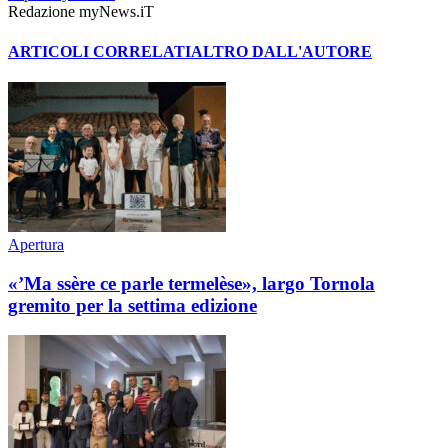
Redazione myNews.iT
ARTICOLI CORRELATI
ALTRO DALL'AUTORE
Apertura
«’Ma ssère ce parle termelèse», largo Tornola
gremito per la settima edizione