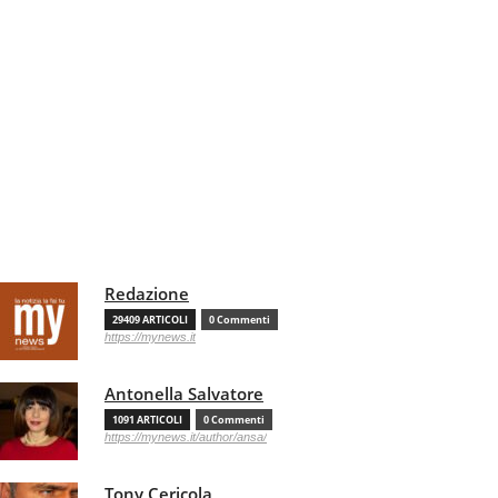
Redazione
29409 ARTICOLI
0 Commenti
https://mynews.it
Antonella Salvatore
1091 ARTICOLI
0 Commenti
https://mynews.it/author/ansa/
Tony Cericola