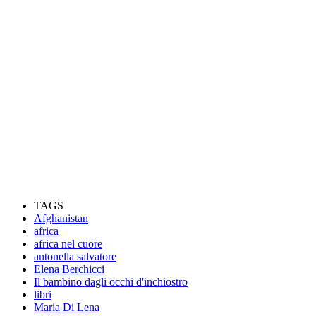
TAGS
Afghanistan
africa
africa nel cuore
antonella salvatore
Elena Berchicci
Il bambino dagli occhi d'inchiostro
libri
Maria Di Lena