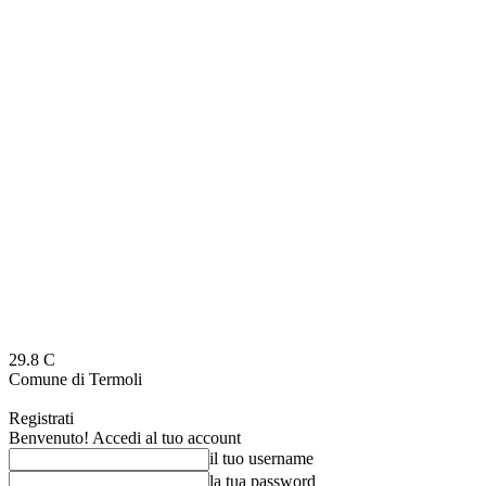
29.8
C
Comune di Termoli
Registrati
Benvenuto! Accedi al tuo account
il tuo username
la tua password