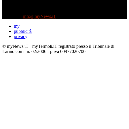
Testata indipendente fondata nel 2005:
non riceve e non ha mai ricevuto nessun finanziamento pubblico.
Tel +39 3935496623
Contattaci:
info@myNews.iT
my
pubblicità
privacy
© myNews.iT - myTermoli.iT registrato presso il Tribunale di
Larino con il n. 02/2006 - p.iva 00977020700