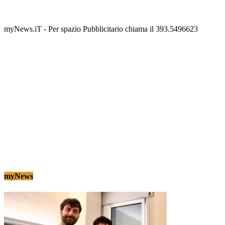
scalinata del folklore
Tony Cericola
-
2 AGOSTO 2026
myNews.iT - Per spazio Pubblicitario chiama il 393.5496623
myNews