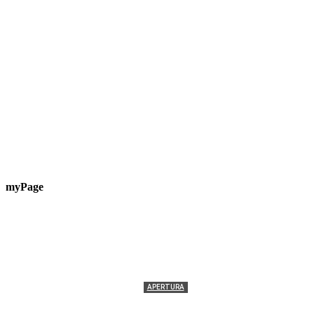
myPage
APERTURA
Termolesi, la foto di gruppo torna a riempire la