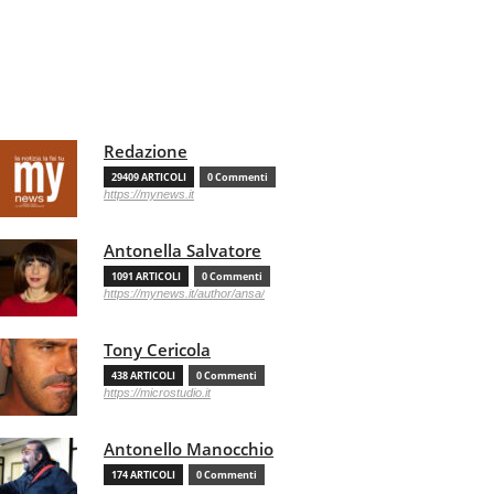
Redazione
29409 ARTICOLI
0 Commenti
https://mynews.it
Antonella Salvatore
1091 ARTICOLI
0 Commenti
https://mynews.it/author/ansa/
Tony Cericola
438 ARTICOLI
0 Commenti
https://microstudio.it
Antonello Manocchio
174 ARTICOLI
0 Commenti