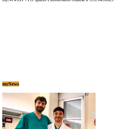
myNews