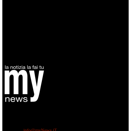
Diretto da Antonella Salvatore
Testata indipendente fondata nel 2005:
non riceve e non ha mai ricevuto nessun finanziamento pubblico.
Tel +39 3935496623
Contattaci:
info@myNews.iT