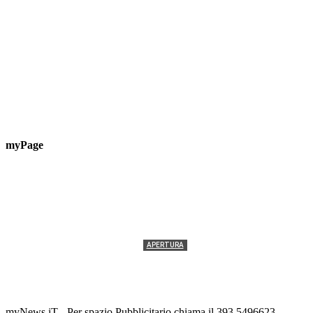
myPage
APERTURA
Termolesi, la foto di gruppo torna a riempire la
scalinata del folklore
Tony Cericola
-
2 AGOSTO 2026
myNews.iT - Per spazio Pubblicitario chiama il 393.5496623