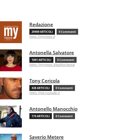
Redazione
29409 ARTICOLI
0 Commenti
https://mynews.it
Antonella Salvatore
1091 ARTICOLI
0 Commenti
https://mynews.it/author/ansa/
Tony Cericola
438 ARTICOLI
0 Commenti
https://microstudio.it
Antonello Manocchio
174 ARTICOLI
0 Commenti
Saverio Metere