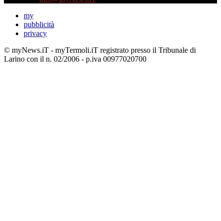
my
pubblicità
privacy
© myNews.iT - myTermoli.iT registrato presso il Tribunale di
Larino con il n. 02/2006 - p.iva 00977020700