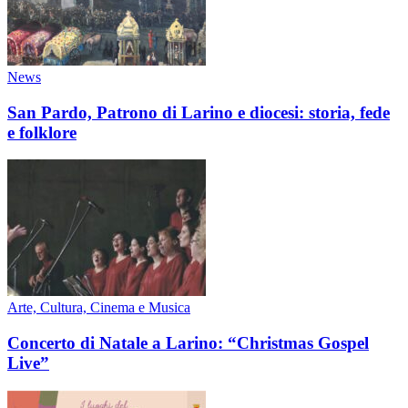
News
San Pardo, Patrono di Larino e diocesi: storia, fede
e folklore
Arte, Cultura, Cinema e Musica
Concerto di Natale a Larino: “Christmas Gospel
Live”