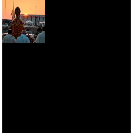
myNews.iT - Per spazio Pubblicitario chiama il 393.5496623