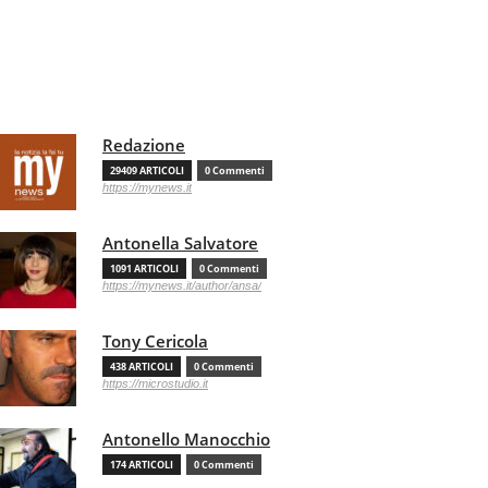
Redazione
29409 ARTICOLI
0 Commenti
https://mynews.it
Antonella Salvatore
1091 ARTICOLI
0 Commenti
https://mynews.it/author/ansa/
Tony Cericola
438 ARTICOLI
0 Commenti
https://microstudio.it
Antonello Manocchio
174 ARTICOLI
0 Commenti