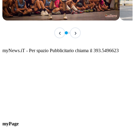
TERMINATO
TER
‹
›
Classic Contest 3vs3 Memorial Michele
Fest
Guardascione
ediz
📅 6 Agosto 2026 · 09:00 · 📍 Lungomare C. Colombo
📅 7 A
myNews.iT - Per spazio Pubblicitario chiama il 393.5496623
myPage