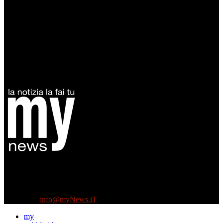
Diretto da Antonella Salvatore
Testata indipendente fondata nel 2005:
non riceve e non ha mai ricevuto nessun finanziamento pubblico.
Tel +39 3935496623
Contattaci:
info@myNews.iT
my