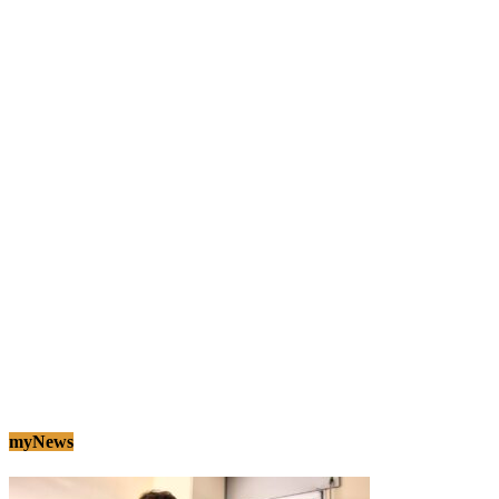
myNews