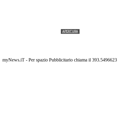
APERTURA
Termolesi, la foto di gruppo torna a riempire la
scalinata del folklore
Tony Cericola
-
2 AGOSTO 2026
myNews.iT - Per spazio Pubblicitario chiama il 393.5496623