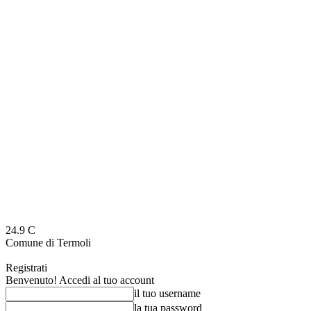
24.9
C
Comune di Termoli
Registrati
Benvenuto! Accedi al tuo account
il tuo username
la tua password