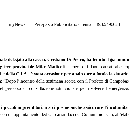
myNews.iT - Per spazio Pubblicitario chiama il 393.5496623
nale delegato alla caccia, Cristiano Di Pietro, ha tenuto il già annun
sigliere provinciale Mike Matticoli
in merito ai danni causati alle imp
 e della C.I.A., è stata occasione per analizzare a fondo la situazi
a: “Dopo l’incontro della settimana scorsa con il Prefetto di Campoba
percorso di consultazione istituzionale per risolvere l’emergenza; 
 i piccoli imprenditori, ma ci preme anche assicurare l’incolumità 
con un appuntamento dedicato ai sindaci dei Comuni molisani, all’elabor