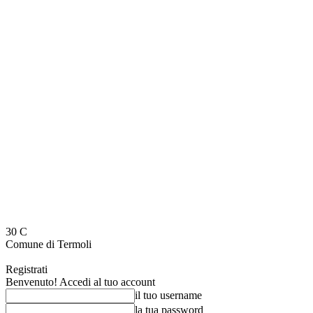
30
C
Comune di Termoli
Registrati
Benvenuto! Accedi al tuo account
il tuo username
la tua password