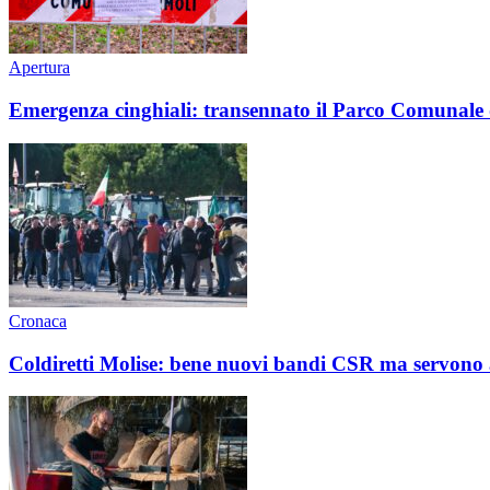
Apertura
Emergenza cinghiali: transennato il Parco Comunale 
Cronaca
Coldiretti Molise: bene nuovi bandi CSR ma servono a