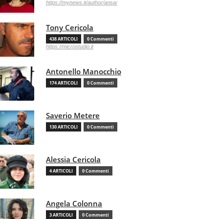
https://mynews.it/author/ansa/
Tony Cericola
438 ARTICOLI
0 Commenti
https://microstudio.it
Antonello Manocchio
174 ARTICOLI
0 Commenti
Saverio Metere
130 ARTICOLI
0 Commenti
Alessia Cericola
4 ARTICOLI
0 Commenti
Angela Colonna
3 ARTICOLI
0 Commenti