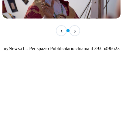
TERMINATO
‹
›
San Basso 2026 - il programma delle feste
📅 3 Agosto 2026 · 08:00 · 📍 Porto
myNews.iT - Per spazio Pubblicitario chiama il 393.5496623