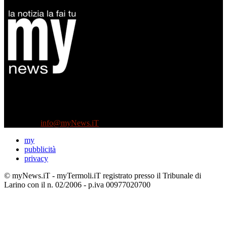
Diretto da Antonella Salvatore
Testata indipendente fondata nel 2005:
non riceve e non ha mai ricevuto nessun finanziamento pubblico.
Tel +39 3935496623
Contattaci:
info@myNews.iT
my
pubblicità
privacy
© myNews.iT - myTermoli.iT registrato presso il Tribunale di
Larino con il n. 02/2006 - p.iva 00977020700