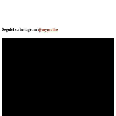
Seguici su instagram
@mymolise
myNews.iT - Per spazio Pubblicitario chiama il 393.5496623