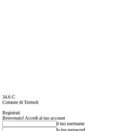
34.6
C
Comune di Termoli
Registrati
Benvenuto! Accedi al tuo account
il tuo username
la tua password