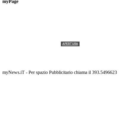
myPage
APERTURA
Termolesi, la foto di gruppo torna a riempire la
scalinata del folklore
Tony Cericola
-
2 AGOSTO 2026
myNews.iT - Per spazio Pubblicitario chiama il 393.5496623