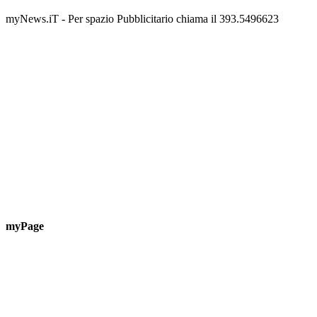
📅 6 Agosto 2026 · 09:00 · 📍 Lungomare C. Colombo
📅 7 A
myNews.iT - Per spazio Pubblicitario chiama il 393.5496623
myPage