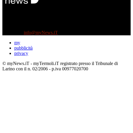
Diretto da Antonella Salvatore
Testata indipendente fondata nel 2005:
non riceve e non ha mai ricevuto nessun finanziamento pubblico.
Tel +39 3935496623
Contattaci:
info@myNews.iT
my
pubblicità
privacy
© myNews.iT - myTermoli.iT registrato presso il Tribunale di
Larino con il n. 02/2006 - p.iva 00977020700