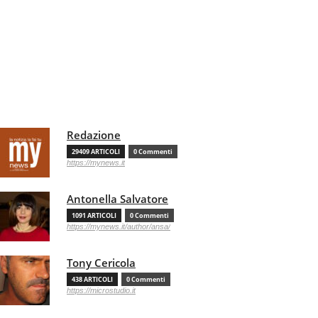
Redazione
29409 ARTICOLI
0 Commenti
https://mynews.it
Antonella Salvatore
1091 ARTICOLI
0 Commenti
https://mynews.it/author/ansa/
Tony Cericola
438 ARTICOLI
0 Commenti
https://microstudio.it