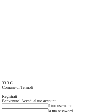
33.3
C
Comune di Termoli
Registrati
Benvenuto! Accedi al tuo account
il tuo username
la tua password