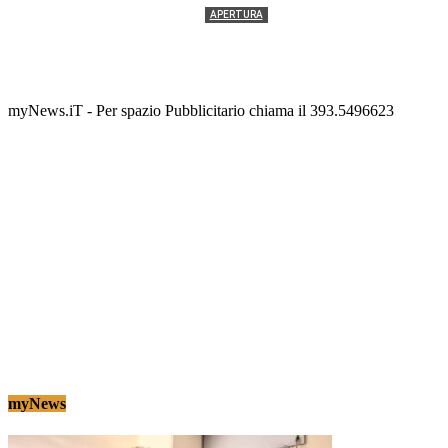
APERTURA
Termolesi, la foto di gruppo torna a riempire la
scalinata del folklore
Tony Cericola
-
2 AGOSTO 2026
myNews.iT - Per spazio Pubblicitario chiama il 393.5496623
myNews