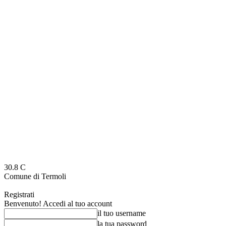
30.8
C
Comune di Termoli
Registrati
Benvenuto! Accedi al tuo account
il tuo username
la tua password