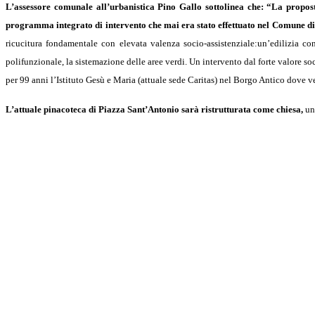
L’assessore comunale all’urbanistica Pino Gallo sottolinea che: “La propo
programma integrato di intervento che mai era stato effettuato nel Comune di
ricucitura fondamentale con elevata valenza socio-assistenziale:un’edilizia co
polifunzionale, la sistemazione delle aree verdi. Un intervento dal forte valore soc
per 99 anni l’Istituto Gesù e Maria (attuale sede Caritas) nel Borgo Antico dove v
L’attuale pinacoteca di Piazza Sant’Antonio sarà ristrutturata come chiesa,
un 