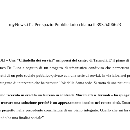
myNews.iT - Per spazio Pubblicitario chiama il 393.5496623
LI –
Una “Cittadella dei servizi” nei pressi del centro di Termoli.
E’ il piano d
nco De Luca a seguito di un progetto di urbanistica condivisa che permetterà l
tti di un polo sociale pubblico-privato con una serie di servizi. In via Elba, nei 
ntegrato di intervento che ha ricevuto l’ok dalla Santa sede. Si tratta di una ricucitu
mo ricevuto in eredità un terreno in contrada Mucchietti a Termoli – ha spiega
 trovare una soluzione perché è un appezzamento incolto nel centro città.
Duran
 progetto nella precedente consiliatura di un piano integrato. Quello che mi ha co
ando ha una finalità sociale”.