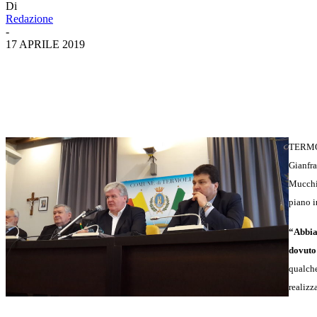
Di
Redazione
-
17 APRILE 2019
TERMO
Gianfra
Mucchie
piano i
“Abbia
dovuto
qualche
realizz