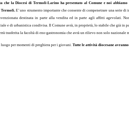
sta che la Diocesi di Termoli-Larino ha presentato al Comune e noi abbiamo r
 Termoli.
E’ uno strumento importante che consente di compenetrare una serie di in
nvenzionata destinata in parte alla vendita ed in parte agli affitti agevolati. N
iale e di urbanistica condivisa. Il Comune avrà, in proprietà, lo stabile che già in 
errà trasferita la facoltà di eno-gastronomia che avrà un rilievo non solo nazionale 
luogo per momenti di preghiera per i giovani.
Tutte le attività diocesane avranno