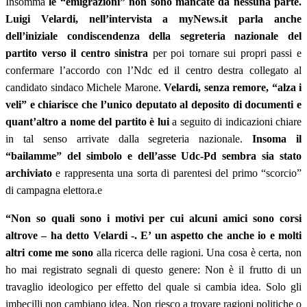
Insomma
le “emigrazioni” non sono mancate da nessuna parte.
Luigi Velardi, nell’intervista a myNews.it parla anche
dell’iniziale condiscendenza della segreteria nazionale del
partito verso il centro sinistra
per poi tornare sui propri passi e
confermare l’accordo con l’Ndc ed il centro destra collegato al
candidato sindaco Michele Marone.
Velardi, senza remore, “alza i
veli” e chiarisce che l’unico deputato al deposito di documenti e
quant’altro a nome del partito è lui
a seguito di indicazioni chiare
in tal senso arrivate dalla segreteria nazionale.
Insoma il
“bailamme” del simbolo e dell’asse Udc-Pd sembra sia stato
archiviato
e rappresenta una sorta di parentesi del primo “scorcio”
di campagna elettora.e
“Non so quali sono i motivi per cui alcuni amici sono corsi
altrove – ha detto Velardi -. E’ un aspetto che anche io e molti
altri come me sono
alla ricerca delle ragioni. Una cosa è certa, non
ho mai registrato segnali di questo genere: Non è il frutto di un
travaglio ideologico per effetto del quale si cambia idea. Solo gli
imbecilli non cambiano idea. Non riesco a trovare ragioni politiche o