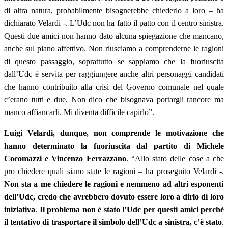
di altra natura, probabilmente bisognerebbe chiederlo a loro – ha
dichiarato Velardi -. L’Udc non ha fatto il patto con il centro sinistra.
Questi due amici non hanno dato alcuna spiegazione che mancano,
anche sul piano affettivo. Non riusciamo a comprenderne le ragioni
di questo passaggio, soprattutto se sappiamo che la fuoriuscita
dall’Udc è servita per raggiungere anche altri personaggi candidati
che hanno contribuito alla crisi del Governo comunale nel quale
c’erano tutti e due. Non dico che bisognava portargli rancore ma
manco affiancarli. Mi diventa difficile capirlo”.
Luigi Velardi, dunque, non comprende le motivazione che
hanno determinato la fuoriuscita dal partito di Michele
Cocomazzi e Vincenzo Ferrazzano
. “Allo stato delle cose a che
pro chiedere quali siano state le ragioni – ha proseguito Velardi -.
Non sta a me chiedere le ragioni e nemmeno ad altri esponenti
dell’Udc, credo che avrebbero dovuto essere loro a dirlo di loro
iniziativa
.
Il problema non è stato l’Udc per questi amici perchè
il tentativo di trasportare il simbolo dell’Udc a sinistra, c’è stato
.