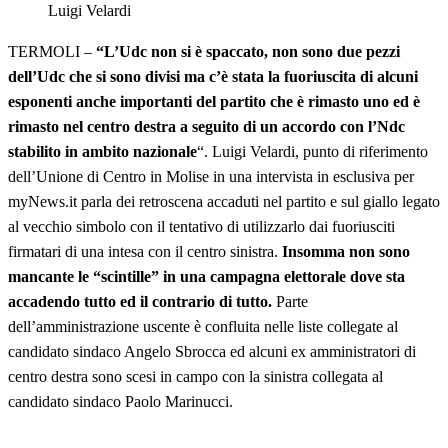
Luigi Velardi
TERMOLI –
“L’Udc non si è spaccato, non sono due pezzi
dell’Udc che si sono divisi ma c’è stata la fuoriuscita di alcuni
esponenti anche importanti del partito che è rimasto uno ed è
rimasto nel centro destra a seguito di un accordo con l’Ndc
stabilito in ambito nazionale
“. Luigi Velardi, punto di riferimento
dell’Unione di Centro in Molise in una intervista in esclusiva per
myNews.it parla dei retroscena accaduti nel partito e sul giallo legato
al vecchio simbolo con il tentativo di utilizzarlo dai fuoriusciti
firmatari di una intesa con il centro sinistra.
Insomma
non sono
mancante le “scintille” in una campagna elettorale dove sta
accadendo tutto ed il contrario di tutto.
Parte
dell’amministrazione uscente è confluita nelle liste collegate al
candidato sindaco Angelo Sbrocca ed alcuni ex amministratori di
centro destra sono scesi in campo con la sinistra collegata al
candidato sindaco Paolo Marinucci.