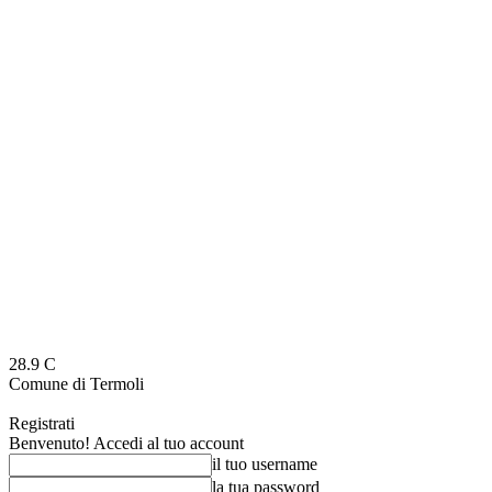
28.9
C
Comune di Termoli
Registrati
Benvenuto! Accedi al tuo account
il tuo username
la tua password