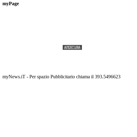
myPage
APERTURA
Termolesi, la foto di gruppo torna a riempire la
scalinata del folklore
Tony Cericola
-
2 AGOSTO 2026
myNews.iT - Per spazio Pubblicitario chiama il 393.5496623