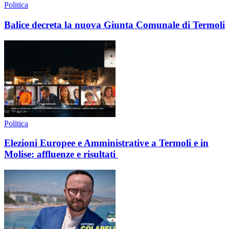
Politica
Balice decreta la nuova Giunta Comunale di Termoli
Politica
Elezioni Europee e Amministrative a Termoli e in
Molise: affluenze e risultati