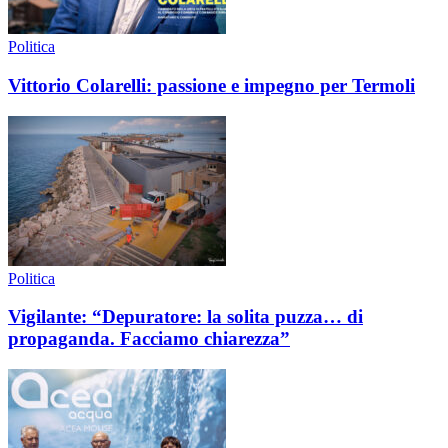
Politica
Vittorio Colarelli: passione e impegno per Termoli
Politica
Vigilante: “Depuratore: la solita puzza… di
propaganda. Facciamo chiarezza”