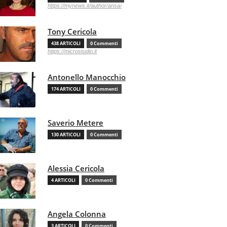
https://mynews.it/author/ansa/
Tony Cericola
438 ARTICOLI
0 Commenti
https://microstudio.it
Antonello Manocchio
174 ARTICOLI
0 Commenti
Saverio Metere
130 ARTICOLI
0 Commenti
Alessia Cericola
4 ARTICOLI
0 Commenti
Angela Colonna
3 ARTICOLI
0 Commenti