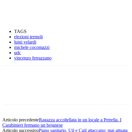
TAGS
elezioni termoli
luigi velardi
michele cocomazzi
udc
vincenzo ferrazzano
Articolo precedente
Ragazza accoltellata in un locale a Petrella. I
Carabinieri fermano un bojanese
Articolo successivo
Piano sanitario, Uil e Cgil attaccano: mai attuata