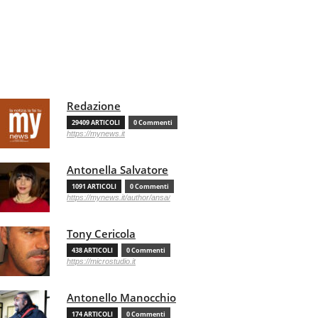
Redazione
29409 ARTICOLI
0 Commenti
https://mynews.it
Antonella Salvatore
1091 ARTICOLI
0 Commenti
https://mynews.it/author/ansa/
Tony Cericola
438 ARTICOLI
0 Commenti
https://microstudio.it
Antonello Manocchio
174 ARTICOLI
0 Commenti