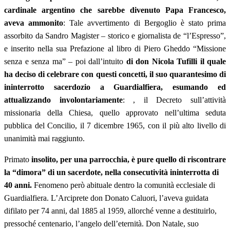
cardinale argentino che sarebbe divenuto Papa Francesco,
aveva ammonito
: Tale avvertimento di Bergoglio è stato prima
assorbito da Sandro Magister – storico e giornalista de “l’Espresso”,
e inserito nella sua Prefazione al libro di Piero Gheddo “Missione
senza e senza ma” – poi dall’intuito
di don Nicola Tufilli il quale
ha deciso di celebrare con questi concetti, il suo quarantesimo di
ininterrotto sacerdozio a Guardialfiera, esumando ed
attualizzando involontariamente
: , il Decreto sull’attività
missionaria della Chiesa, quello approvato nell’ultima seduta
pubblica del Concilio, il 7 dicembre 1965, con il più alto livello di
unanimità mai raggiunto.
Primato
insolito, per una parrocchia, è pure quello di riscontrare
la “dimora” di un sacerdote, nella consecutività ininterrotta di
40 anni.
Fenomeno però abituale dentro la comunità ecclesiale di
Guardialfiera. L’Arciprete don Donato Caluori, l’aveva guidata
difilato per 74 anni, dal 1885 al 1959, allorché venne a destituirlo,
pressoché centenario, l’angelo dell’eternità. Don Natale, suo