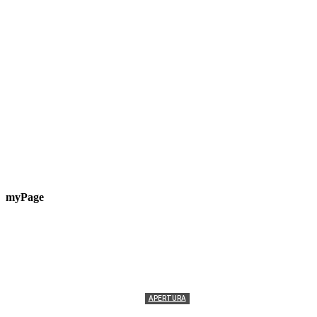
myPage
APERTURA
Termolesi, la foto di gruppo torna a riempire la