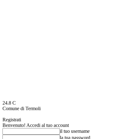
24.8
C
Comune di Termoli
Registrati
Benvenuto! Accedi al tuo account
il tuo username
la tua password