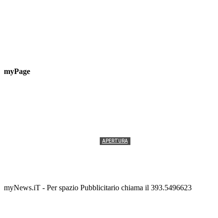
myPage
APERTURA
Termolesi, la foto di gruppo torna a riempire la
scalinata del folklore
Tony Cericola
-
2 AGOSTO 2026
myNews.iT - Per spazio Pubblicitario chiama il 393.5496623