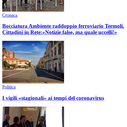
Cronaca
Bocciatura Ambiente raddoppio ferroviario Termoli.
Cittadini in Rete:«Notizie false, ma quale uccelli!»
Politica
I vigili «stagionali» ai tempi del coronavirus