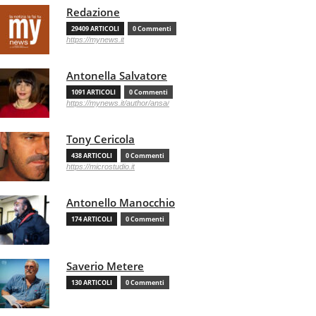
Redazione
29409 ARTICOLI
0 Commenti
https://mynews.it
Antonella Salvatore
1091 ARTICOLI
0 Commenti
https://mynews.it/author/ansa/
Tony Cericola
438 ARTICOLI
0 Commenti
https://microstudio.it
Antonello Manocchio
174 ARTICOLI
0 Commenti
Saverio Metere
130 ARTICOLI
0 Commenti