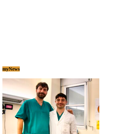
myNews