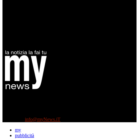
Diretto da Antonella Salvatore
Testata indipendente fondata nel 2005:
non riceve e non ha mai ricevuto nessun finanziamento pubblico.
Tel +39 3935496623
Contattaci:
info@myNews.iT
my
pubblicità