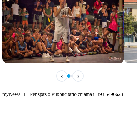
TERMINATO
IN 
‹
›
Classic Contest 3vs3 Memorial Michele
Fest
Guardascione
ediz
📅 6 Agosto 2026 · 09:00 · 📍 Lungomare C. Colombo
📅 7 A
myNews.iT - Per spazio Pubblicitario chiama il 393.5496623