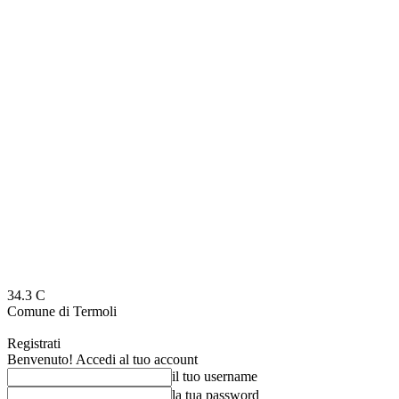
34.3
C
Comune di Termoli
Registrati
Benvenuto! Accedi al tuo account
il tuo username
la tua password