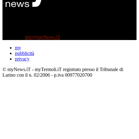
Diretto da Antonella Salvatore
Testata indipendente fondata nel 2005:
non riceve e non ha mai ricevuto nessun finanziamento pubblico.
Tel +39 3935496623
Contattaci:
info@myNews.iT
my
pubblicità
privacy
© myNews.iT - myTermoli.iT registrato presso il Tribunale di
Larino con il n. 02/2006 - p.iva 00977020700