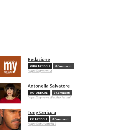
Redazione
29409 ARTICOLI
0 Commenti
https://mynews.it
Antonella Salvatore
1091 ARTICOLI
0 Commenti
https://mynews.it/author/ansa/
Tony Cericola
438 ARTICOLI
0 Commenti
https://microstudio.it