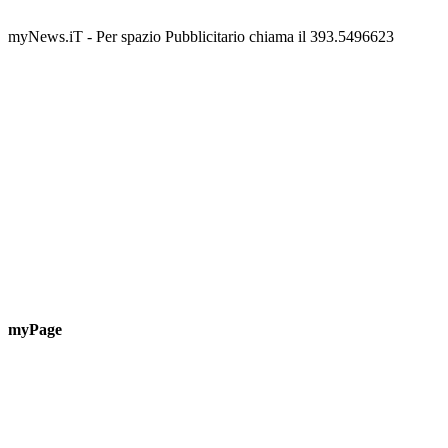
Guardascione
ediz
📅 6 Agosto 2026 · 09:00 · 📍 Lungomare C. Colombo
📅 7 A
myNews.iT - Per spazio Pubblicitario chiama il 393.5496623
myPage