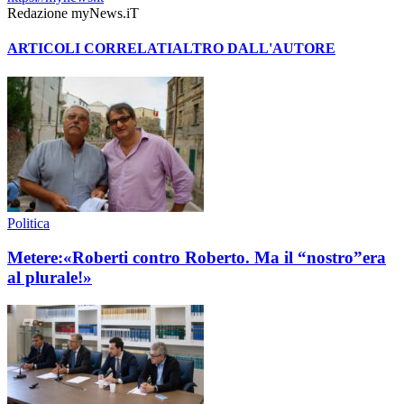
Redazione myNews.iT
ARTICOLI CORRELATI
ALTRO DALL'AUTORE
Politica
Metere:«Roberti contro Roberto. Ma il “nostro”era
al plurale!»