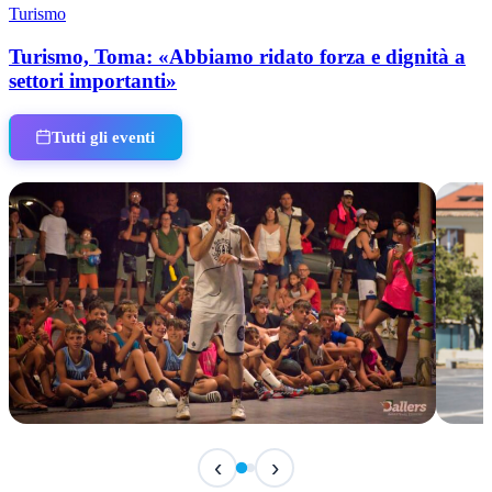
Turismo
Turismo, Toma: «Abbiamo ridato forza e dignità a
settori importanti»
Tutti gli eventi
TERMINATO
IN 
‹
›
Classic Contest 3vs3 Memorial Michele
Fest