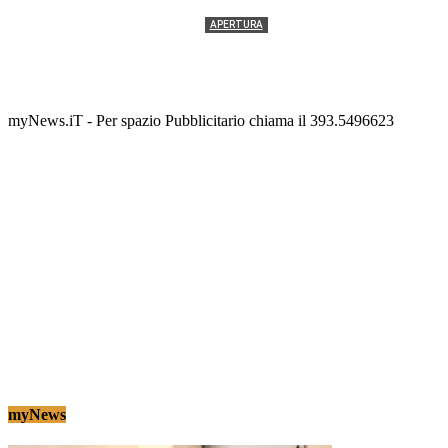
APERTURA
Termolesi, la foto di gruppo torna a riempire la
scalinata del folklore
Tony Cericola
-
2 AGOSTO 2026
myNews.iT - Per spazio Pubblicitario chiama il 393.5496623
myNews