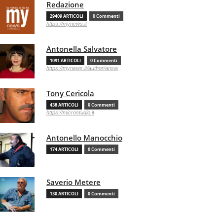
Redazione
29409 ARTICOLI
0 Commenti
https://mynews.it
Antonella Salvatore
1091 ARTICOLI
0 Commenti
https://mynews.it/author/ansa/
Tony Cericola
438 ARTICOLI
0 Commenti
https://microstudio.it
Antonello Manocchio
174 ARTICOLI
0 Commenti
Saverio Metere
130 ARTICOLI
0 Commenti