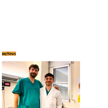
myNews