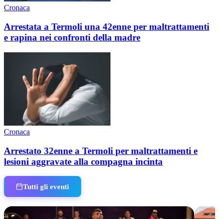
Cronaca
Arrestata a Termoli una 42enne per maltrattamenti
e rapina nei confronti della madre
Cronaca
Arrestato 32enne a Termoli per maltrattamenti e
lesioni aggravate alla compagna incinta
Tutti gli eventi