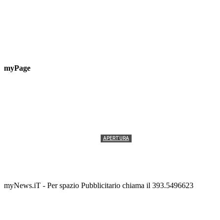
myPage
APERTURA
Termolesi, la foto di gruppo torna a riempire la
scalinata del folklore
Tony Cericola
-
2 AGOSTO 2026
myNews.iT - Per spazio Pubblicitario chiama il 393.5496623