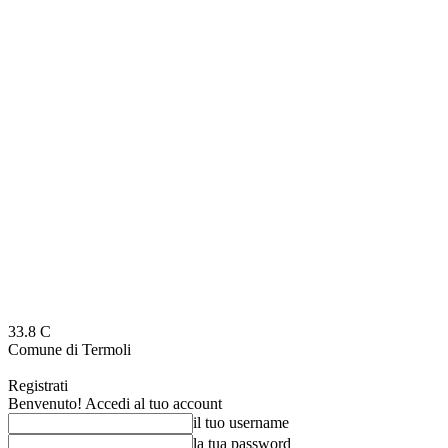
33.8
C
Comune di Termoli
Registrati
Benvenuto! Accedi al tuo account
il tuo username
la tua password