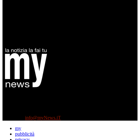
Diretto da Antonella Salvatore
Testata indipendente fondata nel 2005:
non riceve e non ha mai ricevuto nessun finanziamento pubblico.
Tel +39 3935496623
Contattaci:
info@myNews.iT
my
pubblicità
privacy