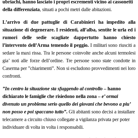
ubriachi, hanno lasciato i propri escrementi vicino ai cassonetti
della differenziata
, situati a pochi metri dalle abitazioni.
L’arrivo di due pattuglie di Carabinieri ha impedito alla
situazione di degenerare. I residenti, all’alba, sentite le urla ed i
rumori delle sedie scagliate dappertutto hanno chiesto
l’intervento dell’Arma temendo il peggio.
I militari sono riusciti a
sedare la maxi rissa. Tra le persone coinvolte anche alcuni termolesi
gia’ noti alle forze dell’ordine. Tre persone sono state condotte in
Caserma per ”chiarimenti”. Non si escludono provvedimenti nei loro
confronti.
”In centro la situazione sta sfuggendo al controllo
– hanno
dichiarato le famiglie che risiedono nella zona –
e’ ormai
divenuto un problema serio quello dei giovani che bevono a piu’
non posso e poi spaccano tutto”
.
Gli abitanti sono decisi a installare
telecamere a circuito chiuso collegate a vigilanza privata per poter
individuare di volta in volta i responsabili.