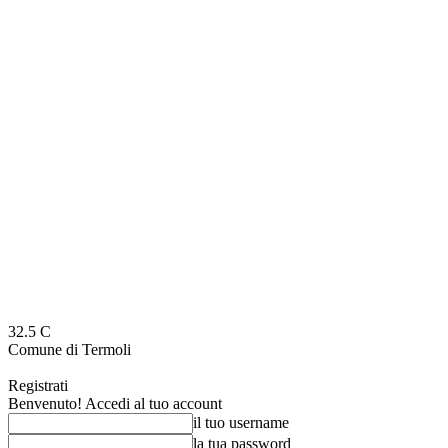
32.5
C
Comune di Termoli
Registrati
Benvenuto! Accedi al tuo account
il tuo username
la tua password