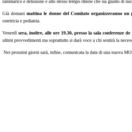
rammarico e delusione e allo stesso tempo ritiene che sia giunto di nuo
Già domani
mattina le donne del Comitato organizzeranno un pre
ostetricia e pediatria.
Venerdì
sera, inoltre, alle ore 19.30, presso la sala conferenze d
ultimi provvedimenti ma soprattutto si darà voce a chi sentirà la necess
Nei prossimi giorni sarà, infine, comunicata la data di una n