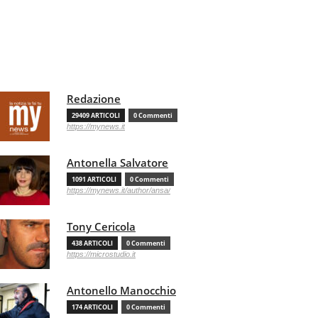
Redazione
29409 ARTICOLI
0 Commenti
https://mynews.it
Antonella Salvatore
1091 ARTICOLI
0 Commenti
https://mynews.it/author/ansa/
Tony Cericola
438 ARTICOLI
0 Commenti
https://microstudio.it
Antonello Manocchio
174 ARTICOLI
0 Commenti