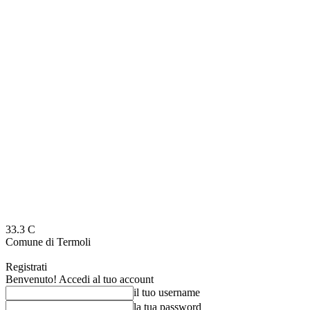
33.3
C
Comune di Termoli
Registrati
Benvenuto! Accedi al tuo account
il tuo username
la tua password