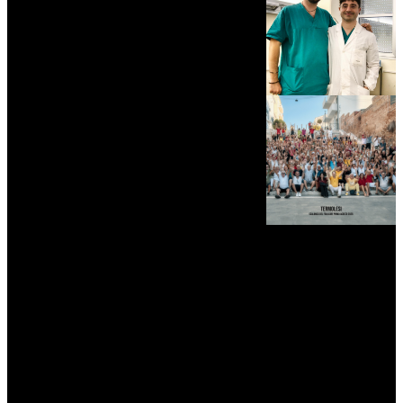
myNews.iT - Per spazio Pubblicitario chiama il 393.5496623