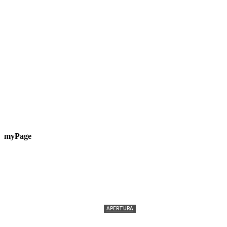
myPage
APERTURA
Termolesi, la foto di gruppo torna a riempire la