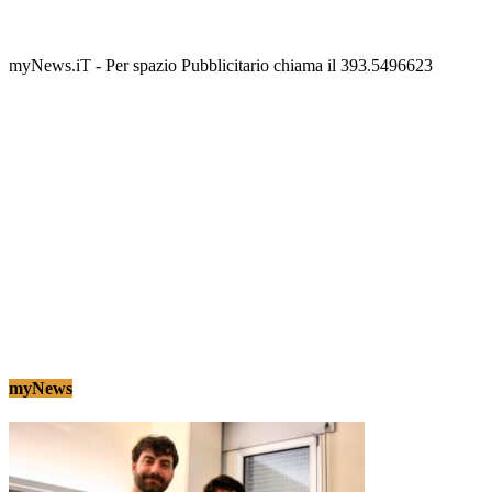
scalinata del folklore
Tony Cericola
-
2 AGOSTO 2026
myNews.iT - Per spazio Pubblicitario chiama il 393.5496623
myNews