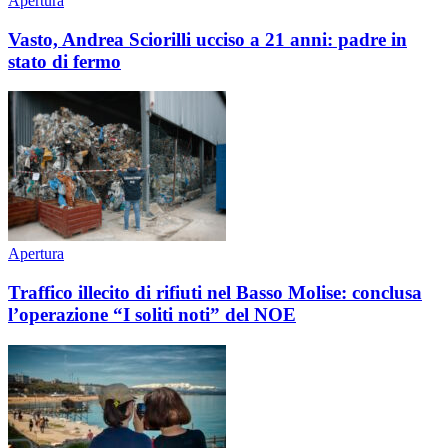
Apertura
Vasto, Andrea Sciorilli ucciso a 21 anni: padre in
stato di fermo
Apertura
Traffico illecito di rifiuti nel Basso Molise: conclusa
l’operazione “I soliti noti” del NOE