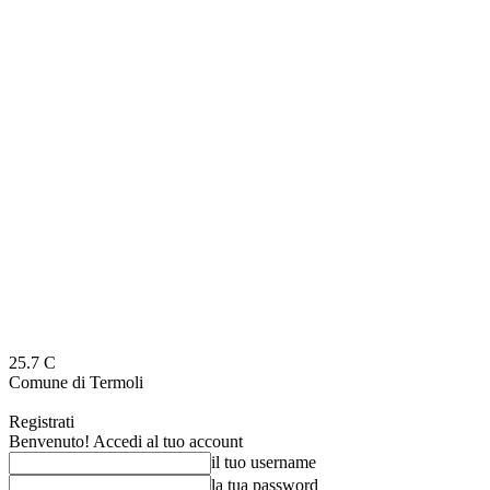
25.7
C
Comune di Termoli
Registrati
Benvenuto! Accedi al tuo account
il tuo username
la tua password