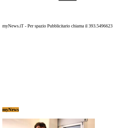
Termolesi, la foto di gruppo torna a riempire la
scalinata del folklore
Tony Cericola
-
2 AGOSTO 2026
myNews.iT - Per spazio Pubblicitario chiama il 393.5496623
myNews