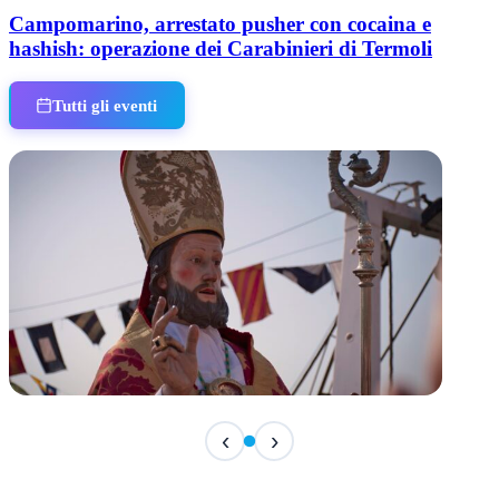
Campomarino, arrestato pusher con cocaina e
hashish: operazione dei Carabinieri di Termoli
Tutti gli eventi
TERMINATO
‹
›
San Basso 2026 - il programma delle feste
📅 3 Agosto 2026 · 08:00 · 📍 Porto