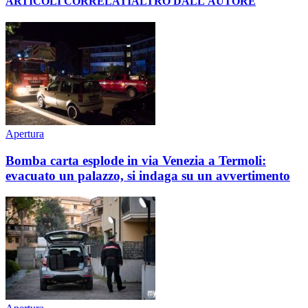
ARTICOLI CORRELATI
ALTRO DALL'AUTORE
Apertura
Bomba carta esplode in via Venezia a Termoli:
evacuato un palazzo, si indaga su un avvertimento