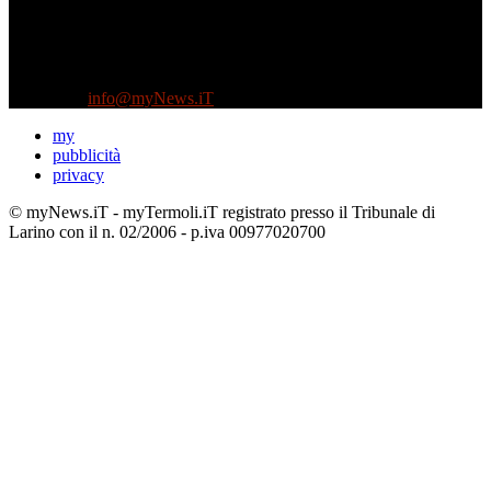
Diretto da Antonella Salvatore
Testata indipendente fondata nel 2005:
non riceve e non ha mai ricevuto nessun finanziamento pubblico.
Tel +39 3935496623
Contattaci:
info@myNews.iT
my
pubblicità
privacy
© myNews.iT - myTermoli.iT registrato presso il Tribunale di
Larino con il n. 02/2006 - p.iva 00977020700