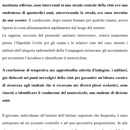
mattinata odierna, sono intervenuti in una strada centrale della città ove una
studentessa di quattordici anni, attraversando la strada, era stata investita
da uno scooter.
Il conducente, dopo essersi fermato per qualche istante, aveva
ripreso la corsa allontanandosi rapidamente dal luogo del sinistro.
La ragazza, soccorsa dal personale sanitario intervenuto, veniva trasportata
presso l’Ospedale Civile per gli esami e le relative cure del caso, mentre i
militari dell’aliquota radiomobile della Compagnia iniziavano gli accertamenti
per ricostruire l’accaduto e identificare il motociclista.
A conclusione di tempestiva ma approfondita attività d’indagine, i militari,
già dislocati nei punti nevralgici della città per garantire un’idonea cornice
di sicurezza agli studenti che si recavano nei diversi plessi scolastici, sono
riusciti a identificare il conducente del motoveicolo, uno studente di diciotto
anni.
Il giovane, individuato all’interno dell’istituto superiore che frequenta, è stato
sottoposto ad un accurato controllo e ad una successiva perquisizione. In tale