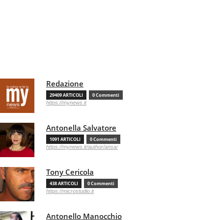
Redazione
29409 ARTICOLI
0 Commenti
https://mynews.it
Antonella Salvatore
1091 ARTICOLI
0 Commenti
https://mynews.it/author/ansa/
Tony Cericola
438 ARTICOLI
0 Commenti
https://microstudio.it
Antonello Manocchio