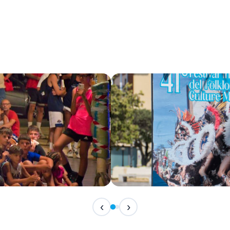
IN ARRIVO
‹
›
Festival Internazionale del F
📅 7 Agosto 2026 · 21:30 · 📍 Piazza Vittor