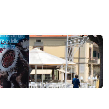
olklore - 41ª edizione
io Veneto