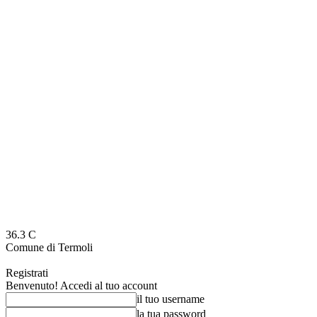
36.3
C
Comune di Termoli
Registrati
Benvenuto! Accedi al tuo account
il tuo username
la tua password