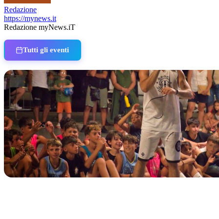
Redazione
https://mynews.it
Redazione myNews.iT
Tutti gli eventi
IN CORSO
Classic Contest 3vs3 Memorial Michele Guardascione
📅 6 Agosto 2026 · 09:00 · 📍 Lungomare C. Colombo