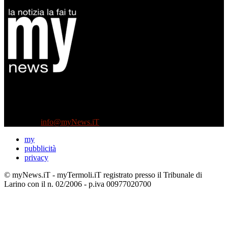
Diretto da Antonella Salvatore
Testata indipendente fondata nel 2005:
non riceve e non ha mai ricevuto nessun finanziamento pubblico.
Tel +39 3935496623
Contattaci:
info@myNews.iT
my
pubblicità
privacy
© myNews.iT - myTermoli.iT registrato presso il Tribunale di
Larino con il n. 02/2006 - p.iva 00977020700