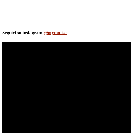
Seguici su instagram
@mymolise
myNews.iT - Per spazio Pubblicitario chiama il 393.5496623