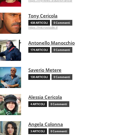
https://mynews.it/author/ansa/
Tony Cericola
438 ARTICOLI
0 Commenti
https://microstudio.it
Antonello Manocchio
174 ARTICOLI
0 Commenti
Saverio Metere
130 ARTICOLI
0 Commenti
Alessia Cericola
4 ARTICOLI
0 Commenti
Angela Colonna
3 ARTICOLI
0 Commenti