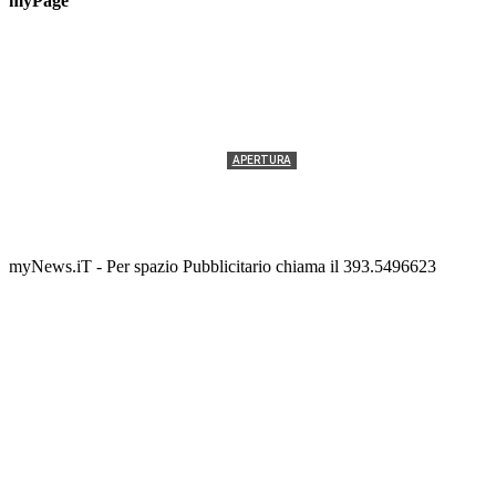
myPage
APERTURA
Termolesi, la foto di gruppo torna a riempire la
scalinata del folklore
Tony Cericola
-
2 AGOSTO 2026
myNews.iT - Per spazio Pubblicitario chiama il 393.5496623