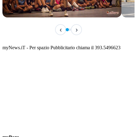
TERMINATO
IN 
‹
›
Classic Contest 3vs3 Memorial Michele
Fest
Guardascione
ediz
📅 6 Agosto 2026 · 09:00 · 📍 Lungomare C. Colombo
📅 7 A
myNews.iT - Per spazio Pubblicitario chiama il 393.5496623