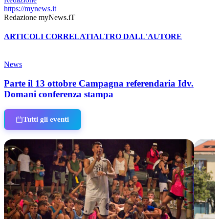
https://mynews.it
Redazione myNews.iT
ARTICOLI CORRELATI
ALTRO DALL'AUTORE
News
Parte il 13 ottobre Campagna referendaria Idv.
Domani conferenza stampa
Tutti gli eventi