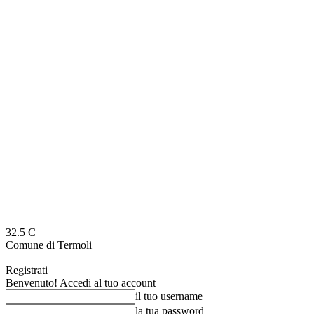
32.5
C
Comune di Termoli
Registrati
Benvenuto! Accedi al tuo account
il tuo username
la tua password