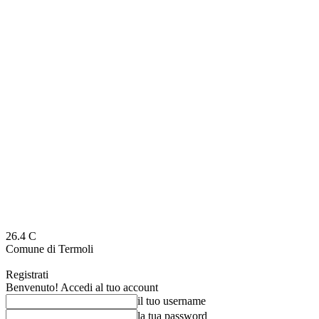
26.4
C
Comune di Termoli
Registrati
Benvenuto! Accedi al tuo account
il tuo username
la tua password