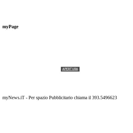
myPage
APERTURA
Termolesi, la foto di gruppo torna a riempire la
scalinata del folklore
Tony Cericola
-
2 AGOSTO 2026
myNews.iT - Per spazio Pubblicitario chiama il 393.5496623