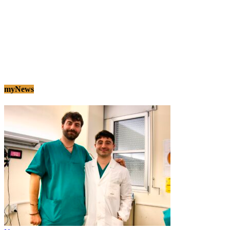
myNews