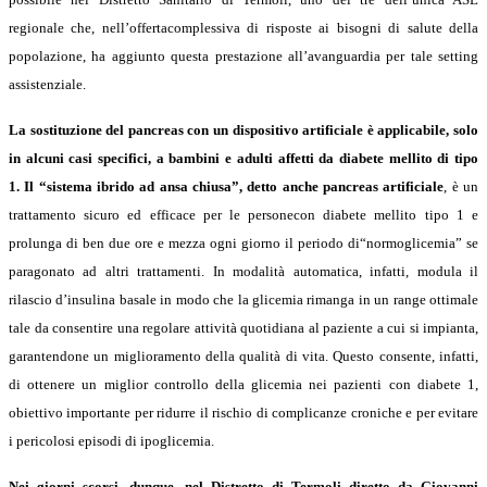
regionale che, nell’offertacomplessiva di risposte ai bisogni di salute della
popolazione, ha aggiunto questa prestazione all’avanguardia per tale setting
assistenziale.
La sostituzione del pancreas con un dispositivo artificiale è applicabile, solo
in alcuni casi specifici, a bambini e adulti affetti da diabete mellito di tipo
1. Il “sistema ibrido ad ansa chiusa”, detto anche pancreas artificiale
, è un
trattamento sicuro ed efficace per le personecon diabete mellito tipo 1 e
prolunga di ben due ore e mezza ogni giorno il periodo di“normoglicemia” se
paragonato ad altri trattamenti. In modalità automatica, infatti, modula il
rilascio d’insulina basale in modo che la glicemia rimanga in un range ottimale
tale da consentire una regolare attività quotidiana al paziente a cui si impianta,
garantendone un miglioramento della qualità di vita. Questo consente, infatti,
di ottenere un miglior controllo della glicemia nei pazienti con diabete 1,
obiettivo importante per ridurre il rischio di complicanze croniche e per evitare
i pericolosi episodi di ipoglicemia.
Nei giorni scorsi, dunque, nel Distretto di Termoli diretto da Giovanni