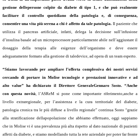
gestione dellepersone colpite da diabete di tipo 1, e che può realmente
facilitare il controllo quotidiano della patologia e, di conseguenza,
consentire una vita più serena a chi è affetto da tale patologia.
Il paziente che
utilizza il pancreas artificiale, infatti, delega la decisione sull’infusione
d’insulina basale ad un microprocessore particolarmente abile nell’aggiustare il
dosaggio della terapia alle esigenze dell’organismo e deve essere
adeguatamente formato alla gestione di taledevice, ad opera di un team esperto.
“Stiamo lavorando per ampliare l’offerta complessiva dei nostri servizi
cercando di portare in Molise tecnologie e prestazioni innovative e ad
alto value” ha dichiarato il Direttore GeneraleGennaro Sosto. “Anche
con questa novità
, l’ASReM si pone come importante riferimento,anche a
livello extraregionale, per l’assistenza e la cura territoriale del diabete,
patologia cronica tra le più diffuse a livello regionale” continua Sosto “grazie
alla stratificazione dellapopolazione che abbiamo effettuato, oggi sappiamo
che in Molise vi è una prevalenza più alta rispetto al dato nazionale di pazienti
affetti da diabete, e stiamo modellando tutta la rete aziendale per poter far fronte