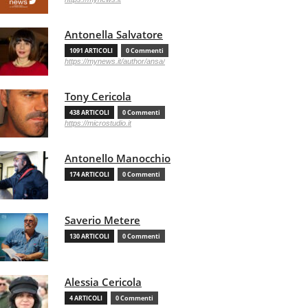
Antonella Salvatore
1091 ARTICOLI
0 Commenti
https://mynews.it/author/ansa/
Tony Cericola
438 ARTICOLI
0 Commenti
https://microstudio.it
Antonello Manocchio
174 ARTICOLI
0 Commenti
Saverio Metere
130 ARTICOLI
0 Commenti
Alessia Cericola
4 ARTICOLI
0 Commenti