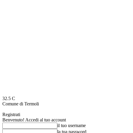
32.5
C
Comune di Termoli
Registrati
Benvenuto! Accedi al tuo account
il tuo username
la tua password