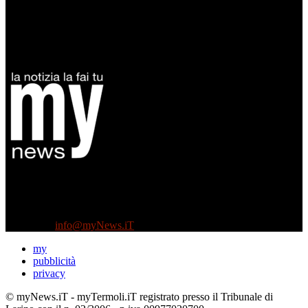
Diretto da Antonella Salvatore
Testata indipendente fondata nel 2005:
non riceve e non ha mai ricevuto nessun finanziamento pubblico.
Tel +39 3935496623
Contattaci:
info@myNews.iT
my
pubblicità
privacy
© myNews.iT - myTermoli.iT registrato presso il Tribunale di