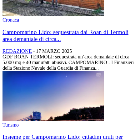
Cronaca
Campomarino Lido: sequestrata dai Roan di Termoli
area demaniale di circa...
REDAZIONE
-
17 MARZO 2025
GDF ROAN TERMOLI: sequestrata un’area demaniale di circa
5.000 mq e 40 manufatti abusivi. CAMPOMARINO - I Finanzieri
della Stazione Navale della Guardia di Finanza...
Turismo
Insieme per Campomarino Lido: cittadini uniti per