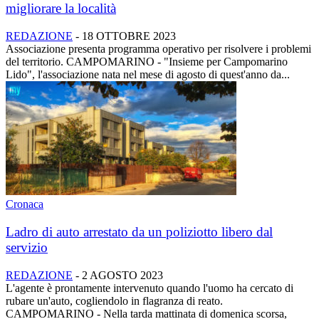
migliorare la località
REDAZIONE
-
18 OTTOBRE 2023
Associazione presenta programma operativo per risolvere i problemi
del territorio. CAMPOMARINO - "Insieme per Campomarino
Lido", l'associazione nata nel mese di agosto di quest'anno da...
Cronaca
Ladro di auto arrestato da un poliziotto libero dal
servizio
REDAZIONE
-
2 AGOSTO 2023
L'agente è prontamente intervenuto quando l'uomo ha cercato di
rubare un'auto, cogliendolo in flagranza di reato.
CAMPOMARINO - Nella tarda mattinata di domenica scorsa,