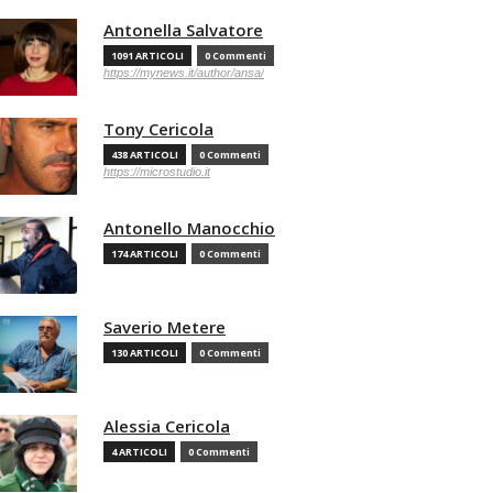
Antonella Salvatore
1091 ARTICOLI
0 Commenti
https://mynews.it/author/ansa/
Tony Cericola
438 ARTICOLI
0 Commenti
https://microstudio.it
Antonello Manocchio
174 ARTICOLI
0 Commenti
Saverio Metere
130 ARTICOLI
0 Commenti
Alessia Cericola
4 ARTICOLI
0 Commenti