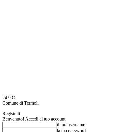
24.9
C
Comune di Termoli
Registrati
Benvenuto! Accedi al tuo account
il tuo username
la tua password