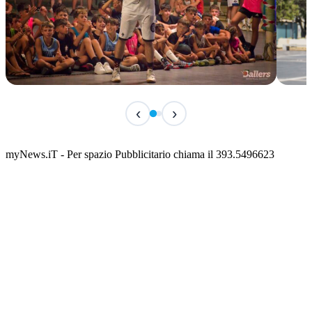
TERMINATO
TER
‹
›
Classic Contest 3vs3 Memorial Michele
Fest
Guardascione
ediz
📅 6 Agosto 2026 · 09:00 · 📍 Lungomare C. Colombo
📅 7 A
myNews.iT - Per spazio Pubblicitario chiama il 393.5496623