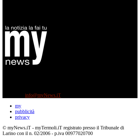
Diretto da Antonella Salvatore
Testata indipendente fondata nel 2005:
non riceve e non ha mai ricevuto nessun finanziamento pubblico.
Tel +39 3935496623
Contattaci:
info@myNews.iT
my
pubblicità
privacy
© myNews.iT - myTermoli.iT registrato presso il Tribunale di
Larino con il n. 02/2006 - p.iva 00977020700