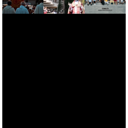
myNews.iT - Per spazio Pubblicitario chiama il 393.5496623