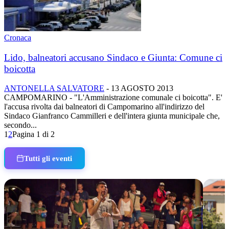
Cronaca
Lido, balneatori accusano Sindaco e Giunta: Comune ci
boicotta
ANTONELLA SALVATORE
-
13 AGOSTO 2013
CAMPOMARINO - "L'Amministrazione comunale ci boicotta". E'
l'accusa rivolta dai balneatori di Campomarino all'indirizzo del
Sindaco Gianfranco Cammilleri e dell'intera giunta municipale che,
secondo...
1
2
Pagina 1 di 2
Tutti gli eventi