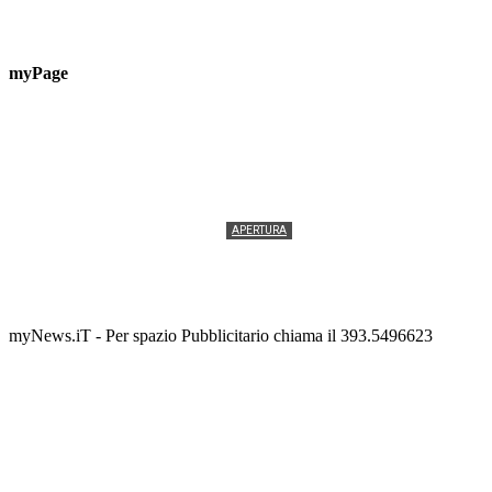
myPage
APERTURA
Termolesi, la foto di gruppo torna a riempire la
scalinata del folklore
Tony Cericola
-
2 AGOSTO 2026
myNews.iT - Per spazio Pubblicitario chiama il 393.5496623