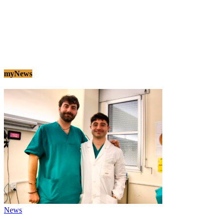
myNews
News