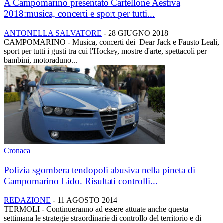
A Campomarino presentato Cartellone Aestiva
2018:musica, concerti e sport per tutti...
ANTONELLA SALVATORE
-
28 GIUGNO 2018
CAMPOMARINO - Musica, concerti dei Dear Jack e Fausto Leali,
sport per tutti i gusti tra cui l'Hockey, mostre d'arte, spettacoli per
bambini, motoraduno...
Cronaca
Polizia sgombera tendopoli abusiva nella pineta di
Campomarino Lido. Risultati controlli...
REDAZIONE
-
11 AGOSTO 2014
TERMOLI - Continueranno ad essere attuate anche questa
settimana le strategie straordinarie di controllo del territorio e di