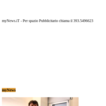
Termolesi, la foto di gruppo torna a riempire la
scalinata del folklore
Tony Cericola
-
2 AGOSTO 2026
myNews.iT - Per spazio Pubblicitario chiama il 393.5496623
myNews