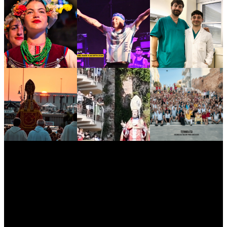
myNews.iT - Per spazio Pubblicitario chiama il 393.5496623