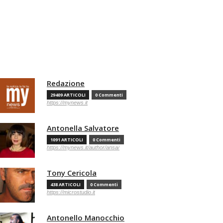
Redazione
29409 ARTICOLI
0 Commenti
https://mynews.it
Antonella Salvatore
1091 ARTICOLI
0 Commenti
https://mynews.it/author/ansa/
Tony Cericola
438 ARTICOLI
0 Commenti
https://microstudio.it
Antonello Manocchio