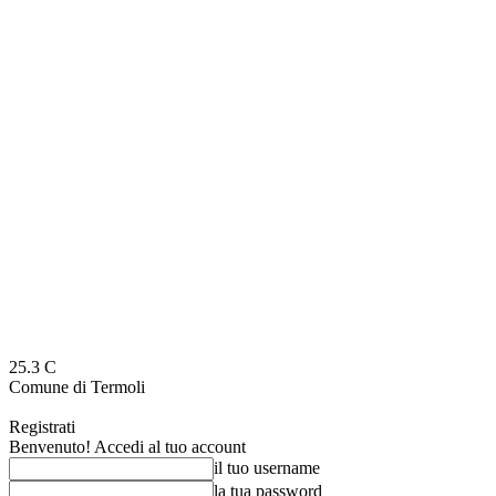
25.3
C
Comune di Termoli
Registrati
Benvenuto! Accedi al tuo account
il tuo username
la tua password