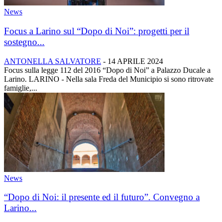
News
Focus a Larino sul “Dopo di Noi”: progetti per il
sostegno...
ANTONELLA SALVATORE
-
14 APRILE 2024
Focus sulla legge 112 del 2016 “Dopo di Noi” a Palazzo Ducale a
Larino. LARINO - Nella sala Freda del Municipio si sono ritrovate
famiglie,...
News
“Dopo di Noi: il presente ed il futuro”. Convegno a
Larino...