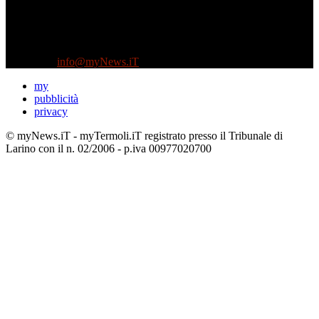
Diretto da Antonella Salvatore
Testata indipendente fondata nel 2005:
non riceve e non ha mai ricevuto nessun finanziamento pubblico.
Tel +39 3935496623
Contattaci:
info@myNews.iT
my
pubblicità
privacy
© myNews.iT - myTermoli.iT registrato presso il Tribunale di
Larino con il n. 02/2006 - p.iva 00977020700