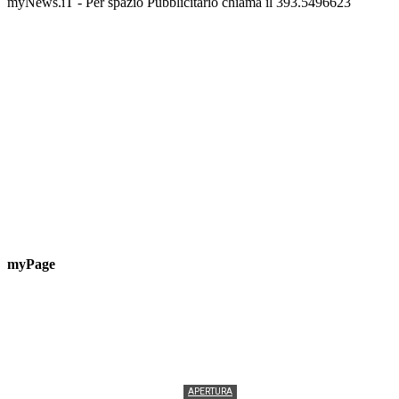
myNews.iT - Per spazio Pubblicitario chiama il 393.5496623
myPage
APERTURA