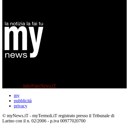
Diretto da Antonella Salvatore
Testata indipendente fondata nel 2005:
non riceve e non ha mai ricevuto nessun finanziamento pubblico.
Tel +39 3935496623
Contattaci:
info@myNews.iT
my
pubblicità
privacy
© myNews.iT - myTermoli.iT registrato presso il Tribunale di
Larino con il n. 02/2006 - p.iva 00977020700