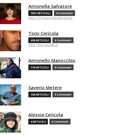
Antonella Salvatore
1091 ARTICOLI
0 Commenti
https://mynews.it/author/ansa/
Tony Cericola
438 ARTICOLI
0 Commenti
https://microstudio.it
Antonello Manocchio
174 ARTICOLI
0 Commenti
Saverio Metere
130 ARTICOLI
0 Commenti
Alessia Cericola
4 ARTICOLI
0 Commenti