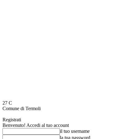
27
C
Comune di Termoli
Registrati
Benvenuto! Accedi al tuo account
il tuo username
la tua password