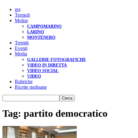
my
Termoli
Molise
CAMPOMARINO
LARINO
MONTENERO
Tremiti
Eventi
Media
GALLERIE FOTOGRAFICHE
VIDEO IN DIRETTA
VIDEO SOCIAL
VIDEO
Rubriche
Ricette molisane
Tag: partito democratico