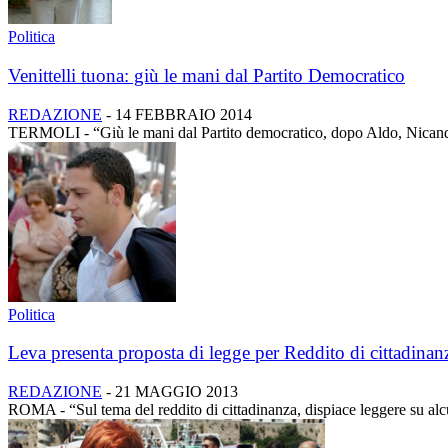
Politica
Venittelli tuona: giù le mani dal Partito Democratico
REDAZIONE
-
14 FEBBRAIO 2014
TERMOLI - “Giù le mani dal Partito democratico, dopo Aldo, Nicandro
Politica
Leva presenta proposta di legge per Reddito di cittadinan
REDAZIONE
-
21 MAGGIO 2013
ROMA - “Sul tema del reddito di cittadinanza, dispiace leggere su alc