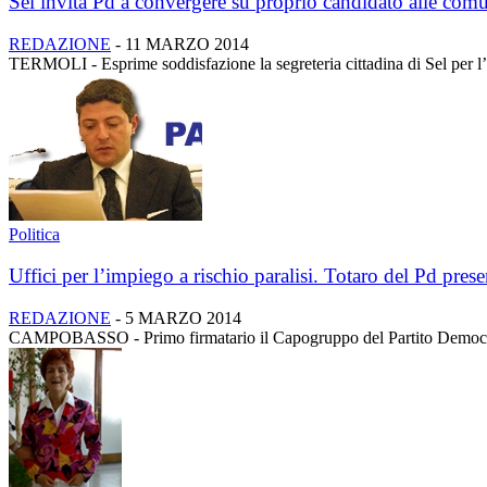
Sel invita Pd a convergere su proprio candidato alle comu
REDAZIONE
-
11 MARZO 2014
TERMOLI - Esprime soddisfazione la segreteria cittadina di Sel per l’ac
Politica
Uffici per l’impiego a rischio paralisi. Totaro del Pd pres
REDAZIONE
-
5 MARZO 2014
CAMPOBASSO - Primo firmatario il Capogruppo del Partito Democratic