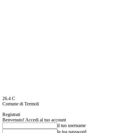
26.4
C
Comune di Termoli
Registrati
Benvenuto! Accedi al tuo account
il tuo username
la tua password