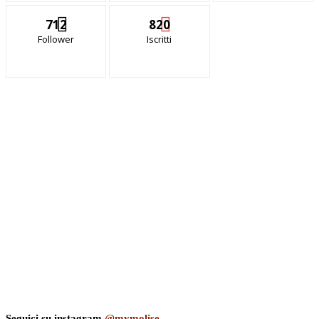
712
820
Follower
Iscritti
Seguici su instagram
@mymolise