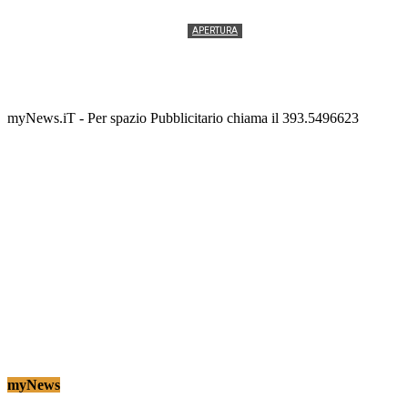
APERTURA
Termolesi, la foto di gruppo torna a riempire la
scalinata del folklore
Tony Cericola
-
2 AGOSTO 2026
myNews.iT - Per spazio Pubblicitario chiama il 393.5496623
myNews