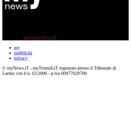
Diretto da Antonella Salvatore
Testata indipendente fondata nel 2005:
non riceve e non ha mai ricevuto nessun finanziamento pubblico.
Tel +39 3935496623
Contattaci:
info@myNews.iT
my
pubblicità
privacy
© myNews.iT - myTermoli.iT registrato presso il Tribunale di
Larino con il n. 02/2006 - p.iva 00977020700