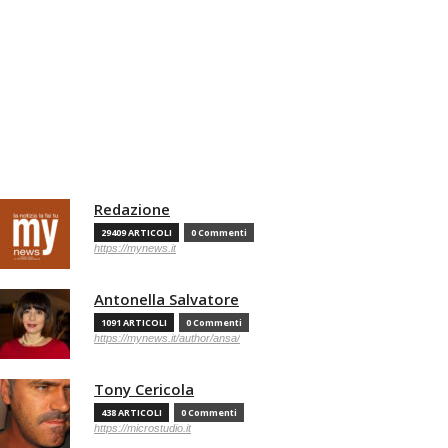
Redazione
29409 ARTICOLI
0 Commenti
https://mynews.it
Antonella Salvatore
1091 ARTICOLI
0 Commenti
https://mynews.it/author/ansa/
Tony Cericola
438 ARTICOLI
0 Commenti
https://microstudio.it