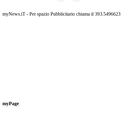
Guardascione
ediz
📅 6 Agosto 2026 · 09:00 · 📍 Lungomare C. Colombo
📅 7 A
myNews.iT - Per spazio Pubblicitario chiama il 393.5496623
myPage