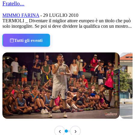
Fratello...
MIMMO FARINA
-
29 LUGLIO 2010
TERMOLI _ Diventare il miglior attore europeo è un titolo che può
solo inorgoglire. Se poi si deve dividere la qualifica con un mostro...
Tutti gli eventi
IN CORSO
IN 
‹
›
Classic Contest 3vs3 Memorial Michele
Fest