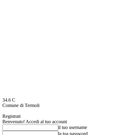
34.6
C
Comune di Termoli
Registrati
Benvenuto! Accedi al tuo account
il tuo username
la tua password