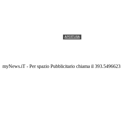
APERTURA
Termolesi, la foto di gruppo torna a riempire la
scalinata del folklore
Tony Cericola
-
2 AGOSTO 2026
myNews.iT - Per spazio Pubblicitario chiama il 393.5496623