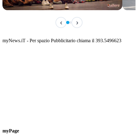
TERMINATO
IN 
‹
›
Classic Contest 3vs3 Memorial Michele
Fest
Guardascione
ediz
📅 6 Agosto 2026 · 09:00 · 📍 Lungomare C. Colombo
📅 7 A
myNews.iT - Per spazio Pubblicitario chiama il 393.5496623
myPage