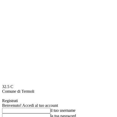
32.5
C
Comune di Termoli
Registrati
Benvenuto! Accedi al tuo account
il tuo username
la tua password