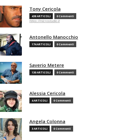
Tony Cericola
438 ARTICOLI
0 Commenti
https://microstudio.it
Antonello Manocchio
174 ARTICOLI
0 Commenti
Saverio Metere
130 ARTICOLI
0 Commenti
Alessia Cericola
4 ARTICOLI
0 Commenti
Angela Colonna
3 ARTICOLI
0 Commenti