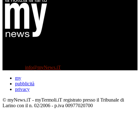
Diretto da Antonella Salvatore
Testata indipendente fondata nel 2005:
non riceve e non ha mai ricevuto nessun finanziamento pubblico.
Tel +39 3935496623
Contattaci:
info@myNews.iT
my
pubblicità
privacy
© myNews.iT - myTermoli.iT registrato presso il Tribunale di
Larino con il n. 02/2006 - p.iva 00977020700