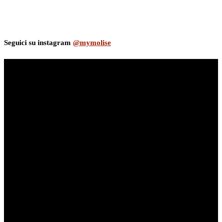
Seguici su instagram
@mymolise
myNews.iT - Per spazio Pubblicitario chiama il 393.5496623