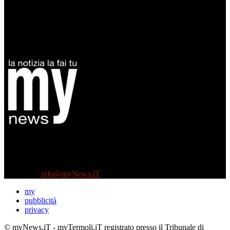
Diretto da Antonella Salvatore
Testata indipendente fondata nel 2005:
non riceve e non ha mai ricevuto nessun finanziamento pubblico.
Tel +39 3935496623
Contattaci:
info@myNews.iT
my
pubblicità
privacy
© myNews.iT - myTermoli.iT registrato presso il Tribunale di