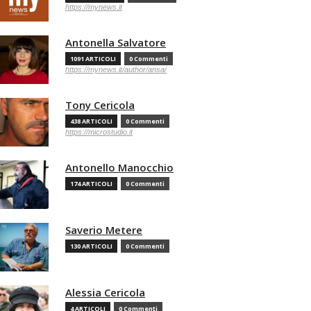
https://mynews.it
Antonella Salvatore
1091 ARTICOLI
0 Commenti
https://mynews.it/author/ansa/
Tony Cericola
438 ARTICOLI
0 Commenti
https://microstudio.it
Antonello Manocchio
174 ARTICOLI
0 Commenti
Saverio Metere
130 ARTICOLI
0 Commenti
Alessia Cericola
4 ARTICOLI
0 Commenti