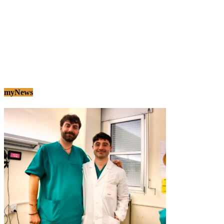
myNews