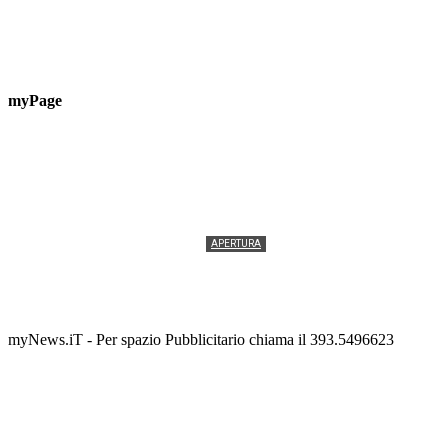
myPage
APERTURA
Termolesi, la foto di gruppo torna a riempire la
scalinata del folklore
Tony Cericola
-
2 AGOSTO 2026
myNews.iT - Per spazio Pubblicitario chiama il 393.5496623