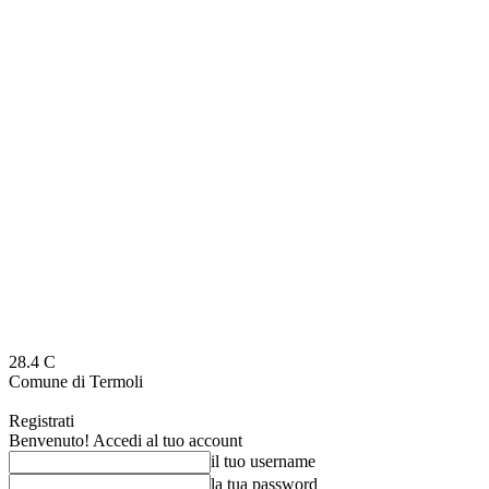
28.4
C
Comune di Termoli
Registrati
Benvenuto! Accedi al tuo account
il tuo username
la tua password