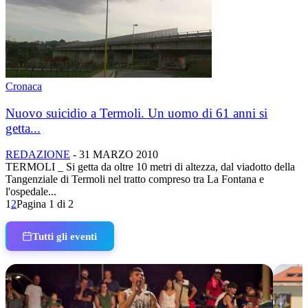
Cronaca
Nuovo suicidio a Termoli. Un uomo di 61 anni si
getta...
REDAZIONE
-
31 MARZO 2010
TERMOLI _ Si getta da oltre 10 metri di altezza, dal viadotto della
Tangenziale di Termoli nel tratto compreso tra La Fontana e
l'ospedale...
1
2
Pagina 1 di 2
Tutti gli eventi