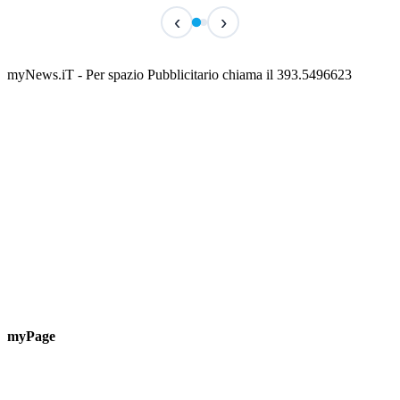
TERMINATO
TER
‹
›
Classic Contest 3vs3 Memorial Michele
Fest
Guardascione
ediz
📅 6 Agosto 2026 · 09:00 · 📍 Lungomare C. Colombo
📅 7 A
myNews.iT - Per spazio Pubblicitario chiama il 393.5496623
myPage