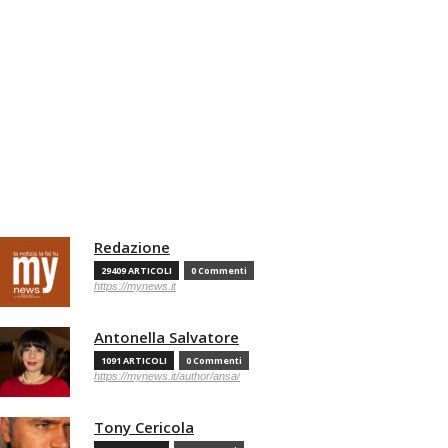
Redazione
29409 ARTICOLI
0 Commenti
https://mynews.it
Antonella Salvatore
1091 ARTICOLI
0 Commenti
https://mynews.it/author/ansa/
Tony Cericola