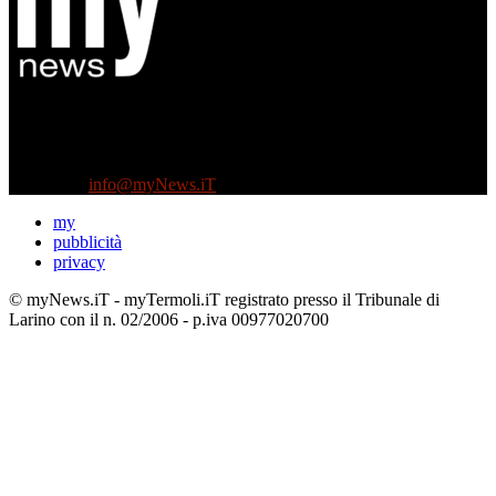
Diretto da Antonella Salvatore
Testata indipendente fondata nel 2005:
non riceve e non ha mai ricevuto nessun finanziamento pubblico.
Tel +39 3935496623
Contattaci:
info@myNews.iT
my
pubblicità
privacy
© myNews.iT - myTermoli.iT registrato presso il Tribunale di
Larino con il n. 02/2006 - p.iva 00977020700