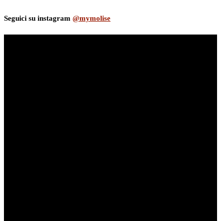
Seguici su instagram
@mymolise
myNews.iT - Per spazio Pubblicitario chiama il 393.5496623