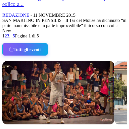
eolico a...
REDAZIONE
-
11 NOVEMBRE 2015
SAN MARTINO IN PENSILIS - Il Tar del Molise ha dichiarato “in
parte inammissibile e in parte improcedibile” il ricorso con cui la
New...
1
2
3
...
5
Pagina 1 di 5
Tutti gli eventi