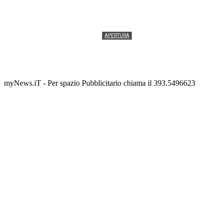
APERTURA
Termolesi, la foto di gruppo torna a riempire la
scalinata del folklore
Tony Cericola
-
2 AGOSTO 2026
myNews.iT - Per spazio Pubblicitario chiama il 393.5496623