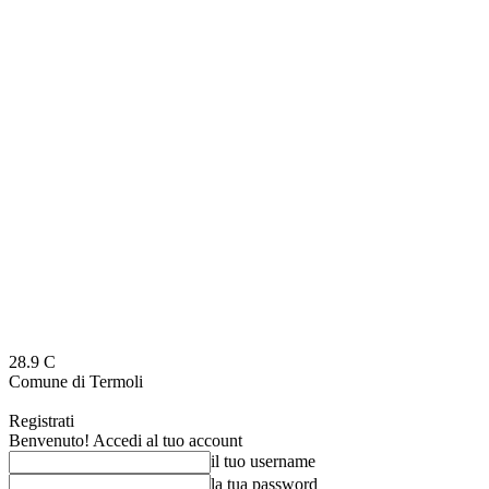
28.9
C
Comune di Termoli
Registrati
Benvenuto! Accedi al tuo account
il tuo username
la tua password