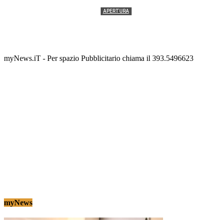
APERTURA
Termolesi, la foto di gruppo torna a riempire la
scalinata del folklore
Tony Cericola
-
2 AGOSTO 2026
myNews.iT - Per spazio Pubblicitario chiama il 393.5496623
myNews