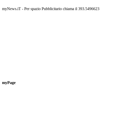
📅 10 Agosto 2026 · 21:30 · 📍 Piazza Vittorio Veneto
📅 10 
myNews.iT - Per spazio Pubblicitario chiama il 393.5496623
myPage