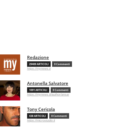
Redazione
29409 ARTICOLI
0 Commenti
https://mynews.it
Antonella Salvatore
1091 ARTICOLI
0 Commenti
https://mynews.it/author/ansa/
Tony Cericola
438 ARTICOLI
0 Commenti
https://microstudio.it