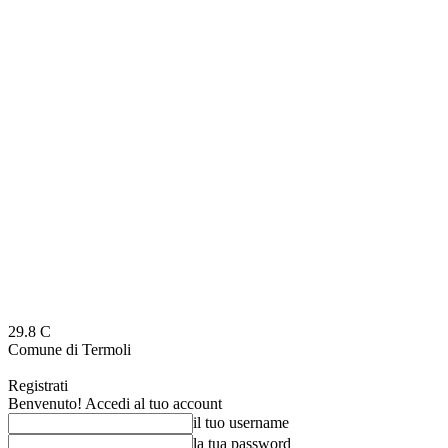
29.8
C
Comune di Termoli
Registrati
Benvenuto! Accedi al tuo account
il tuo username
la tua password