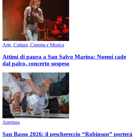
Arte, Cultura, Cinema e Musica
Attimi di paura a San Salvo Marina: Noemi cade
dal palco, concerto sospeso
Apertura
San Basso 2026: il peschereccio “Robinson” porterà