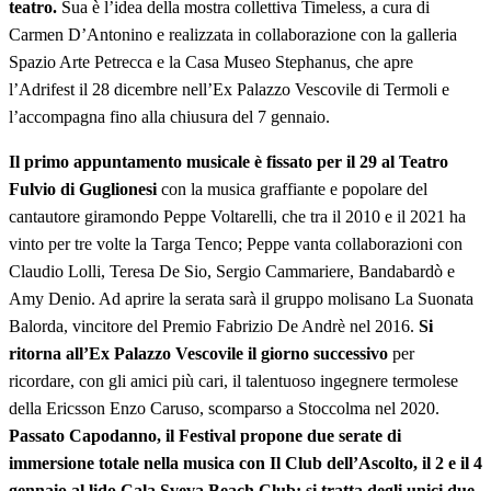
teatro.
Sua è l’idea della mostra collettiva Timeless, a cura di
Carmen D’Antonino e realizzata in collaborazione con la galleria
Spazio Arte Petrecca e la Casa Museo Stephanus, che apre
l’Adrifest il 28 dicembre nell’Ex Palazzo Vescovile di Termoli e
l’accompagna fino alla chiusura del 7 gennaio.
Il primo appuntamento musicale è fissato per il 29 al Teatro
Fulvio di Guglionesi
con la musica graffiante e popolare del
cantautore giramondo Peppe Voltarelli, che tra il 2010 e il 2021 ha
vinto per tre volte la Targa Tenco; Peppe vanta collaborazioni con
Claudio Lolli, Teresa De Sio, Sergio Cammariere, Bandabardò e
Amy Denio. Ad aprire la serata sarà il gruppo molisano La Suonata
Balorda, vincitore del Premio Fabrizio De Andrè nel 2016.
Si
ritorna all’Ex Palazzo Vescovile il giorno successivo
per
ricordare, con gli amici più cari, il talentuoso ingegnere termolese
della Ericsson Enzo Caruso, scomparso a Stoccolma nel 2020.
Passato Capodanno, il Festival propone due serate di
immersione totale nella musica con Il Club dell’Ascolto, il 2 e il 4
gennaio al lido Cala Sveva Beach Club; si tratta degli unici due