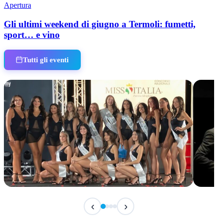
Apertura
Gli ultimi weekend di giugno a Termoli: fumetti,
sport… e vino
Tutti gli eventi
IN ARRIVO
IN 
‹
›
Miss Italia Molise 2026
Hist