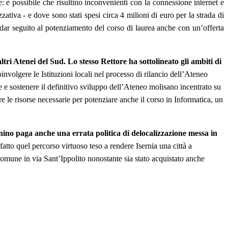
de: è possibile che risultino inconvenienti con la connessione internet e
ativa ‐ e dove sono stati spesi circa 4 milioni di euro per la strada di
a dar seguito al potenziamento del corso di laurea anche con un’offerta
altri Atenei del Sud. Lo stesso Rettore ha sottolineato gli ambiti di
involgere le Istituzioni locali nel processo di rilancio dell’Ateneo
re e sostenere il definitivo sviluppo dell’Ateneo molisano incentrato su
re le risorse necessarie per potenziare anche il corso in Informatica, un
nino paga anche una errata politica di delocalizzazione messa in
atto quel percorso virtuoso teso a rendere Isernia una città a
Comune in via Sant’Ippolito nonostante sia stato acquistato anche