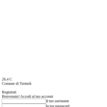
26.4
C
Comune di Termoli
Registrati
Benvenuto! Accedi al tuo account
il tuo username
la tua password