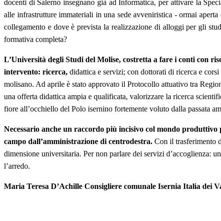
docenti di Salerno insegnano già ad Informatica, per attivare la Special
alle infrastrutture immateriali in una sede avveniristica ‐ ormai apert
collegamento e dove è prevista la realizzazione di alloggi per gli stu
formativa completa?
L’Università degli Studi del Molise, costretta a fare i conti con ri
intervento: ricerca,
didattica e servizi; con dottorati di ricerca e cor
molisano. Ad aprile è stato approvato il Protocollo attuativo tra Region
una offerta didattica ampia e qualificata, valorizzare la ricerca scienti
fiore all’occhiello del Polo isernino fortemente voluto dalla passata am
Necessario anche un raccordo più incisivo col mondo produttivo pe
campo dall’amministrazione di centrodestra.
Con il trasferimento d
dimensione universitaria. Per non parlare dei servizi d’accoglienza: u
l’arredo.
Maria Teresa D’Achille Consigliere comunale Isernia Italia dei V