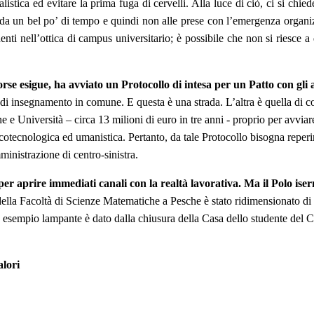
istica ed evitare la prima fuga di cervelli. Alla luce di ciò, ci si chie
a da un bel po’ di tempo e quindi non alle prese con l’emergenza organizz
denti nell’ottica di campus universitario; è possibile che non si riesce 
sorse esigue, ha avviato un Protocollo di intesa per un Patto con gli 
si di insegnamento in comune. E questa è una strada. L’altra è quella di co
e e Università – circa 13 milioni di euro in tre anni ‐ proprio per avvia
ficotecnologica ed umanistica. Pertanto, da tale Protocollo bisogna reperi
ministrazione di centro‐sinistra.
r aprire immediati canali con la realtà lavorativa. Ma il Polo iser
ella Facoltà di Scienze Matematiche a Pesche è stato ridimensionato di f
n esempio lampante è dato dalla chiusura della Casa dello studente del 
alori