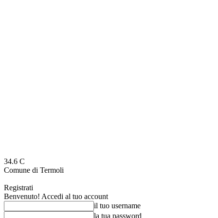
34.6
C
Comune di Termoli
Registrati
Benvenuto! Accedi al tuo account
il tuo username
la tua password