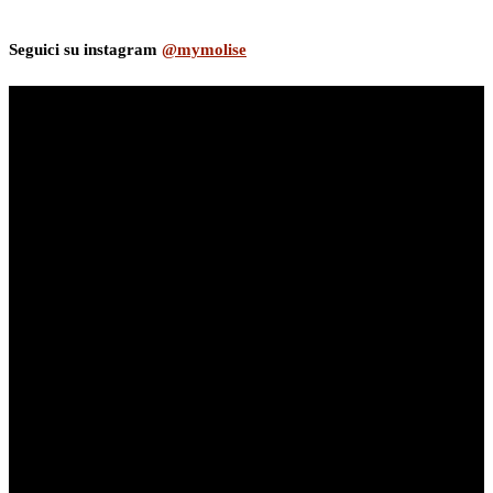
Seguici su instagram
@mymolise
myNews.iT - Per spazio Pubblicitario chiama il 393.5496623