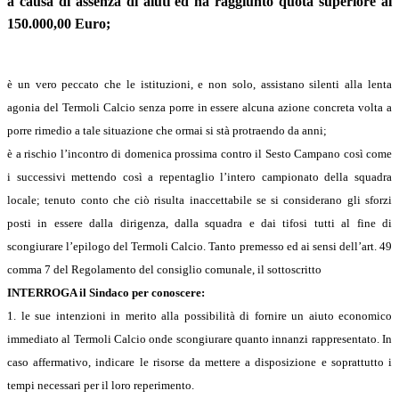
a causa di assenza di aiuti ed ha raggiunto quota superiore ai
150.000,00 Euro;
è un vero peccato che le istituzioni, e non solo, assistano silenti alla lenta
agonia del Termoli Calcio senza porre in essere alcuna azione concreta volta a
porre rimedio a tale situazione che ormai si stà protraendo da anni;
è a rischio l’incontro di domenica prossima contro il Sesto Campano così come
i successivi mettendo così a repentaglio l’intero campionato della squadra
locale; tenuto conto che ciò risulta inaccettabile se si considerano gli sforzi
posti in essere dalla dirigenza, dalla squadra e dai tifosi tutti al fine di
scongiurare l’epilogo del Termoli Calcio. Tanto premesso ed ai sensi dell’art. 49
comma 7 del Regolamento del consiglio comunale, il sottoscritto
INTERROGA il Sindaco per conoscere:
1. le sue intenzioni in merito alla possibilità di fornire un aiuto economico
immediato al Termoli Calcio onde scongiurare quanto innanzi rappresentato. In
caso affermativo, indicare le risorse da mettere a disposizione e soprattutto i
tempi necessari per il loro reperimento.