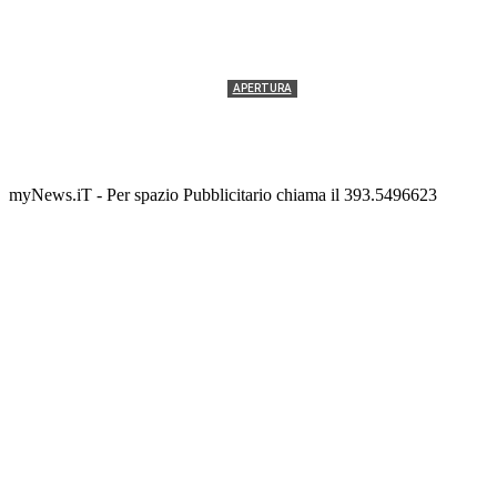
APERTURA
Termolesi, la foto di gruppo torna a riempire la
scalinata del folklore
Tony Cericola
-
2 AGOSTO 2026
myNews.iT - Per spazio Pubblicitario chiama il 393.5496623