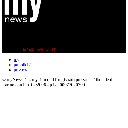
Diretto da Antonella Salvatore
Testata indipendente fondata nel 2005:
non riceve e non ha mai ricevuto nessun finanziamento pubblico.
Tel +39 3935496623
Contattaci:
info@myNews.iT
my
pubblicità
privacy
© myNews.iT - myTermoli.iT registrato presso il Tribunale di
Larino con il n. 02/2006 - p.iva 00977020700