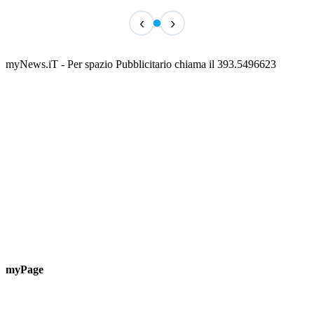
TERMINATO
‹
›
San Basso 2026 - il programma delle feste
📅 3 Agosto 2026 · 08:00 · 📍 Porto
myNews.iT - Per spazio Pubblicitario chiama il 393.5496623
myPage