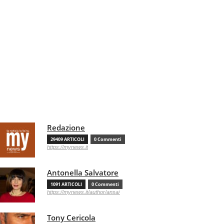
Redazione
29409 ARTICOLI
0 Commenti
https://mynews.it
Antonella Salvatore
1091 ARTICOLI
0 Commenti
https://mynews.it/author/ansa/
Tony Cericola