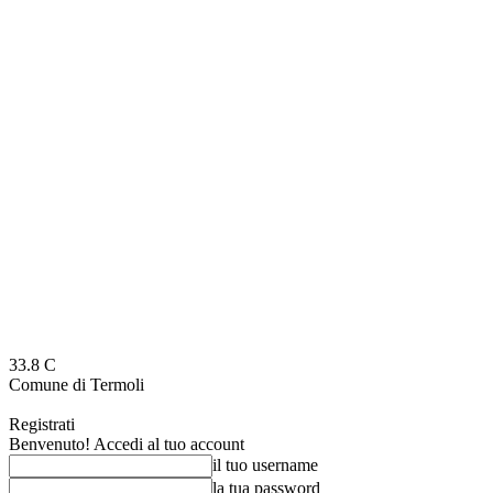
33.8
C
Comune di Termoli
Registrati
Benvenuto! Accedi al tuo account
il tuo username
la tua password