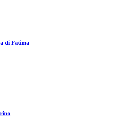
na di Fatima
rino