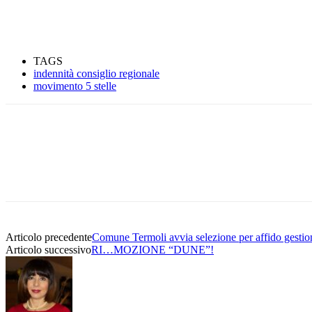
TAGS
indennità consiglio regionale
movimento 5 stelle
Condividere
Articolo precedente
Comune Termoli avvia selezione per affido gestion
Articolo successivo
RI…MOZIONE “DUNE”!