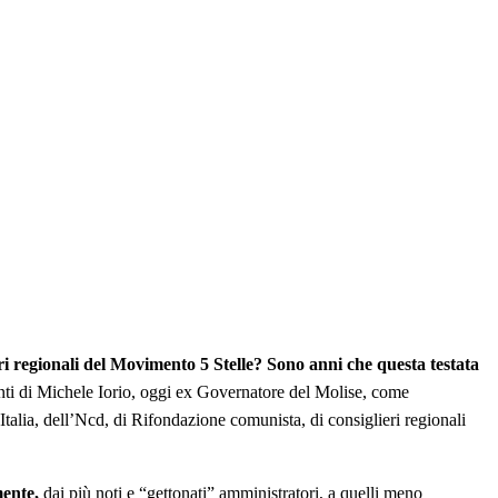
eri regionali del Movimento 5 Stelle?
Sono anni che questa testata
enti di Michele Iorio, oggi ex Governatore del Molise, come
talia, dell’Ncd, di Rifondazione comunista, di consiglieri regionali
mente,
dai più noti e “gettonati” amministratori, a quelli meno