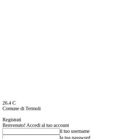
26.4
C
Comune di Termoli
Registrati
Benvenuto! Accedi al tuo account
il tuo username
la tua password