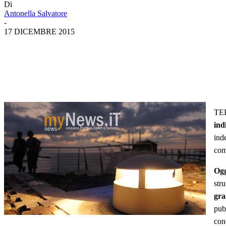
Di
Antonella Salvatore
-
17 DICEMBRE 2015
TE
ind
ind
com
Ogg
str
gra
pub
con