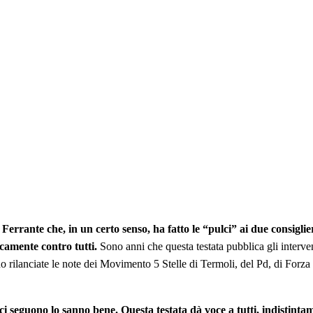
Ferrante che, in un certo senso, ha fatto le “pulci” ai due consigli
camente contro tutti.
Sono anni che questa testata pubblica gli interv
rilanciate le note dei Movimento 5 Stelle di Termoli, del Pd, di Forza I
 ci seguono lo sanno bene.
Questa testata dà voce a tutti, indistinta