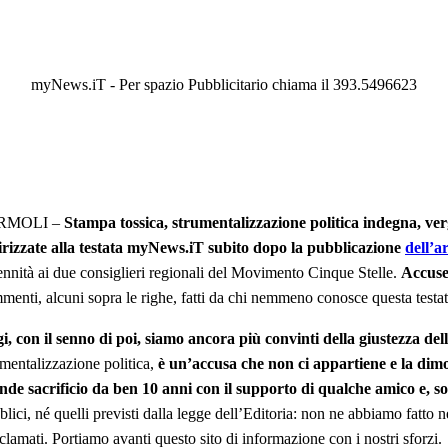
myNews.iT - Per spazio Pubblicitario chiama il 393.5496623
RMOLI –
Stampa tossica, strumentalizzazione politica indegna, v
irizzate alla testata myNews.iT subito dopo la pubblicazione
dell’a
ennità ai due consiglieri regionali del Movimento Cinque Stelle.
Accuse 
menti, alcuni sopra le righe, fatti da chi nemmeno conosce questa testata
i, con il senno di poi, siamo ancora più convinti della giustezza del
umentalizzazione politica,
è un’accusa che non ci appartiene e la dimos
nde sacrificio da ben 10 anni con il supporto di qualche amico e, sop
blici, né quelli previsti dalla legge dell’Editoria: non ne abbiamo fatt
clamati. Portiamo avanti questo sito di informazione con i nostri sforzi.