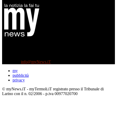
Diretto da Antonella Salvatore
Testata indipendente fondata nel 2005:
non riceve e non ha mai ricevuto nessun finanziamento pubblico.
Tel +39 3935496623
Contattaci:
info@myNews.iT
my
pubblicità
privacy
© myNews.iT - myTermoli.iT registrato presso il Tribunale di
Larino con il n. 02/2006 - p.iva 00977020700