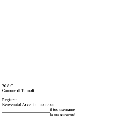
30.8
C
Comune di Termoli
Registrati
Benvenuto! Accedi al tuo account
il tuo username
la tua password