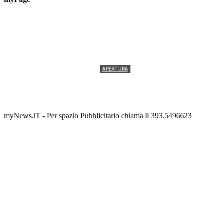
APERTURA
Termolesi, la foto di gruppo torna a riempire la
scalinata del folklore
Tony Cericola
-
2 AGOSTO 2026
myNews.iT - Per spazio Pubblicitario chiama il 393.5496623