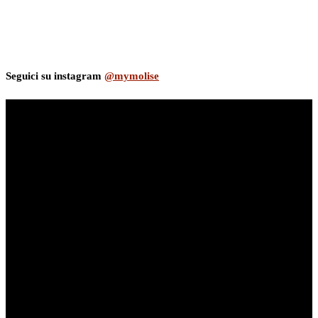
Seguici su instagram
@mymolise
myNews.iT - Per spazio Pubblicitario chiama il 393.5496623