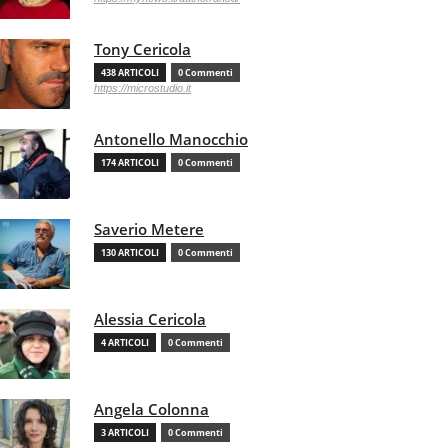
Tony Cericola
438 ARTICOLI
0 Commenti
https://microstudio.it
Antonello Manocchio
174 ARTICOLI
0 Commenti
Saverio Metere
130 ARTICOLI
0 Commenti
Alessia Cericola
4 ARTICOLI
0 Commenti
Angela Colonna
3 ARTICOLI
0 Commenti