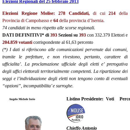
Elezioni Regionali del 25 febbraio 2013
Elezioni Regione Molise: 278 Candidati,
di cui
214
della
Provincia di Campobasso
e
64
della provincia d’Isernia
.
74 candidati in meno rispetto alle scorse regionali.
DATI DEFINITIVI* di
393
Sezioni su
393
con 332.379 Elettori e
204.859 votanti
corrispondente al 61,63 percento
(*) I dati si riferiscono alle comunicazioni pervenute dai comuni,
tramite le prefetture, e non rivestono, pertanto, carattere di
ufficialita’. La proclamazione ufficiale degli eletti e’ prerogativa
degli uffici elettorali territorialmente competenti. La ripartizione dei
seggi e l’individuazione degli eletti non tengono conto di eventuali
“opzioni”, incompatibilita’ e surroghe.
Listino Presidente:
Voti
Perc
Angelo Michele Iorio
Chieffo Antonio