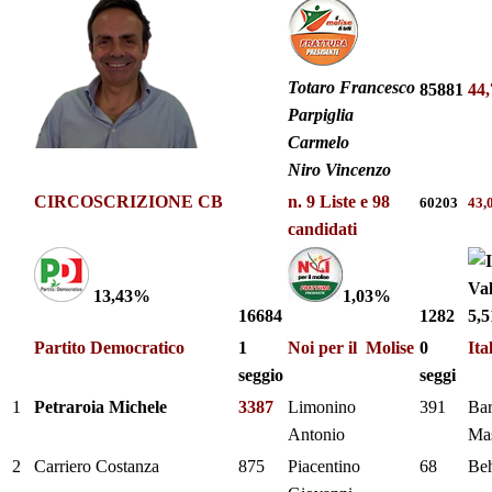
Totaro Francesco
85881
44
Parpiglia
Carmelo
Niro Vincenzo
CIRCOSCRIZIONE CB
n. 9 Liste e 98
60203
43,
candidati
13,43%
1,03%
16684
1282
5,
Partito Democratico
1
Noi per il Molise
0
Ita
seggio
seggi
1
Petraroia Michele
3387
Limonino
391
Bar
Antonio
Ma
2
Carriero Costanza
875
Piacentino
68
Beh