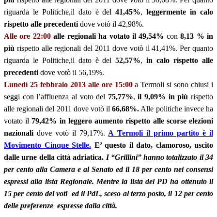
riguarda le Politiche,il dato è del
41,45%
,
leggermente in calo
rispetto alle precedenti
dove votò il 42,98%.
Alle ore 22:00
alle regionali ha votato il 49,54%
con
8,13 % in
più
rispetto alle regionali del 2011 dove votò il 41,41%. Per quanto
riguarda le Politiche,il dato è del
52,57%
,
in calo rispetto alle
precedenti
dove votò il 56,19%.
Lunedì 25 febbraio 2013 a
lle ore 15:00
a Termoli si sono chiusi i
seggi con l’affluenza al voto del
75,77%
,
il 9,09% in più
rispetto
alle regionali del 2011 dove votò il
66,68%.
Alle politiche invece ha
votato il
79,42%
in leggero aumento rispetto alle scorse elezioni
nazionali
dove votò il 79,17%.
A Termoli il primo partito è il
Movimento Cinque Stelle.
E’ questo il dato, clamoroso, uscito
dalle urne della città adriatica.
I “Grillini” hanno totalizzato il 34
per cento alla Camera e al Senato ed il 18 per cento nei consensi
espressi alla lista Regionale. Mentre la lista del PD ha ottenuto il
15 per cento dei voti ed il PdL, sceso al terzo posto, il 12 per cento
delle preferenze espresse dalla città.