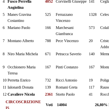
4
Fusco Perrella
4052
Corvinelli Giuseppe
141
Cegl
Angiolina
5
Manes Gravina
525
Ferrazzano
1328
Celes
Costantino
Vincenzo
6
Mariano Paolo
166
Marchesani
573
Colal
Gianfranca
7
Montano Alberto
788
Pece Vincenzo
20
Crist
Addol
8
Niro Maria Michela
671
Petracca Saverio
140
Memm
9
Occhionero Maria
167
Pinti Costanzo
167
Mont
Teresa
10
Perretta Enrico
732
Ricci Antonio
19
Polig
11
Ialonardi Donata
139
Romani Greta
117
Rauso
12
Cavaliere Nicola
2361
Storto Paolo
41
Rocch
CIRCOSCRIZIONE
Voti
14004
26,80%
IS