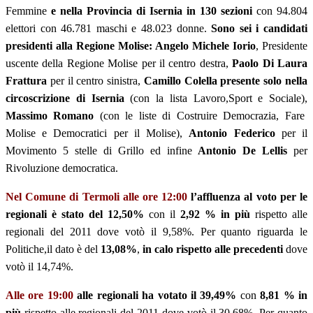
Femmine
e nella Provincia di Isernia in 130 sezioni
con 94.804
elettori con 46.781 maschi e 48.023 donne.
Sono sei i candidati
presidenti alla Regione Molise: Angelo Michele Iorio
, Presidente
uscente della Regione Molise per il centro destra,
Paolo Di Laura
Frattura
per il centro sinistra,
Camillo Colella presente solo nella
circoscrizione di Isernia
(con la lista Lavoro,Sport e Sociale),
Massimo Romano
(con le liste di Costruire Democrazia, Fare
Molise e Democratici per il Molise),
Antonio Federico
per il
Movimento 5 stelle di Grillo ed infine
Antonio De Lellis
per
Rivoluzione democratica.
Nel Comune di Termoli alle ore 12:00
l’affluenza al voto per le
regionali è stato del 12,50%
con il
2,92 % in più
rispetto alle
regionali del 2011 dove votò il 9,58%. Per quanto riguarda le
Politiche,il dato è del
13,08%
,
in calo rispetto alle precedenti
dove
votò il 14,74%.
Alle ore 19:00
alle regionali ha votato il 39,49%
con
8,81 % in
più
rispetto alle regionali del 2011 dove votò il 30,68%. Per quanto