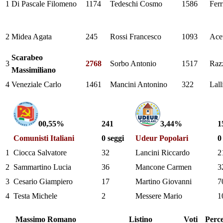
1
Di Pascale Filomeno
1174
Tedeschi Cosmo
1586
Ferr
2
Midea Agata
245
Rossi Francesco
1093
Ace
Scarabeo
3
2768
Sorbo Antonio
1517
Raz
Massimiliano
4
Veneziale Carlo
1461
Mancini Antonino
322
Lall
00,55%
241
3,44%
1
Comunisti Italiani
0 seggi
Udeur Popolari
0
1
Ciocca Salvatore
32
Lancini Riccardo
2
2
Sammartino Lucia
36
Mancone Carmen
3
3
Cesario Giampiero
17
Martino Giovanni
7
4
Testa Michele
2
Messere Mario
1
Massimo Romano
Listino
Voti
Perc