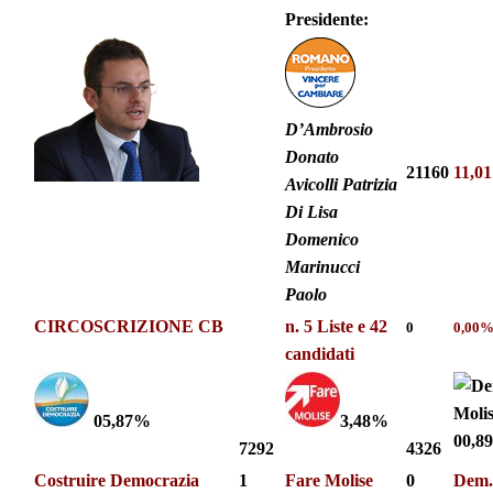
Presidente:
D’Ambrosio
Donato
21160
11,0
Avicolli Patrizia
Di Lisa
Domenico
Marinucci
Paolo
CIRCOSCRIZIONE CB
n. 5 Liste e
42
0
0,00
candidati
05,87%
3,48%
00,8
7292
4326
Costruire Democrazia
1
Fare Molise
0
Dem. 