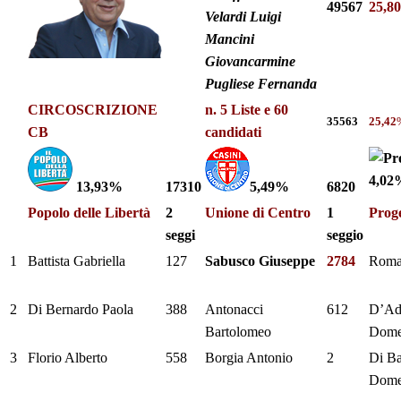
49567
25,8
Velardi Luigi
Mancini
Giovancarmine
Pugliese Fernanda
CIRCOSCRIZIONE
n. 5 Liste e 60
35563
25,42
CB
candidati
4,02
13,93%
17310
5,49%
6820
Popolo delle Libertà
2
Unione di Centro
1
Proge
seggi
seggio
1
Battista Gabriella
127
Sabusco Giuseppe
2784
Roma
2
Di Bernardo Paola
388
Antonacci
612
D’Ad
Bartolomeo
Dome
3
Florio Alberto
558
Borgia Antonio
2
Di B
Dome