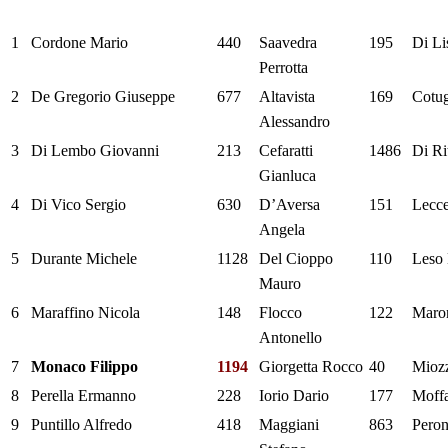
1
Cordone Mario
440
Saavedra
195
Di L
Perrotta
2
De Gregorio Giuseppe
677
Altavista
169
Cotu
Alessandro
3
Di Lembo Giovanni
213
Cefaratti
1486
Di Ri
Gianluca
4
Di Vico Sergio
630
D’Aversa
151
Lecce
Angela
5
Durante Michele
1128
Del Cioppo
110
Leso 
Mauro
6
Maraffino Nicola
148
Flocco
122
Maron
Antonello
7
Monaco Filippo
1194
Giorgetta Rocco
40
Mioz
8
Perella Ermanno
228
Iorio Dario
177
Moffa
9
Puntillo Alfredo
418
Maggiani
863
Peron