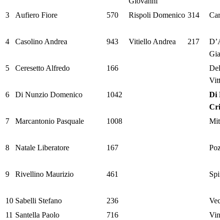
Giovanni
3
Aufiero Fiore
570
Rispoli Domenico
314
Car
4
Casolino Andrea
943
Vitiello Andrea
217
D’
Gi
5
Ceresetto Alfredo
166
De
Vit
6
Di Nunzio Domenico
1042
Di 
Cri
7
Marcantonio Pasquale
1008
Mit
8
Natale Liberatore
167
Poz
9
Rivellino Maurizio
461
Spi
10
Sabelli Stefano
236
Vec
11
Santella Paolo
716
Vin