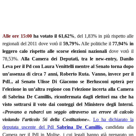
Alle ore 15:00
ha votato il 61,62%
, del 1,83% in più rispetto alle
regionali del 2011 dove votò il
59,79%.
Alle politiche il
77,94%
in
leggero calo rispetto alle scorse elezioni nazionali
dove votò il
78,53%.
Alla Camera dei Deputati, tra le new-entry,
Danilo
Leva per il Pd con Laura Venittelli
mentre
al Senato torna dopo
un’assenza di circa 7 anni, Roberto Ruta.
Vanno, invece per il
PdL, al Senato
Ulisse Di Giacomo se B
erlusconi opterà per
l’elezione in un’altra regione
con l’elezione incerta alla Camera
di Sabrina De Camillis, riconfermata dagli elettori ma che ha
visto sottrarsi il voto dai conteggi del Ministero degli Interni.
«
Provano a rubarci un seggio attraverso un errore di calcolo
violando l’articolo 56 della Costituzione
».
Lo ha dichiarato la
deputata uscente del Pdl
Sabrina De Camillis
,
candidata alla
Camera per il Pdl in Molise, i cui legali hanno già preparato un