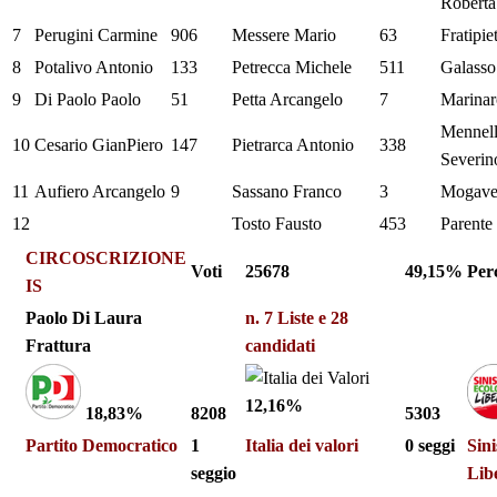
Roberta
7
Perugini Carmine
906
Messere Mario
63
Fratipie
8
Potalivo Antonio
133
Petrecca Michele
511
Galasso
9
Di Paolo Paolo
51
Petta Arcangelo
7
Marinar
Mennel
10
Cesario GianPiero
147
Pietrarca Antonio
338
Severin
11
Aufiero Arcangelo
9
Sassano Franco
3
Mogave
12
Tosto Fausto
453
Parente
CIRCOSCRIZIONE
Voti
25678
49,15%
Per
IS
Paolo Di Laura
n. 7 Liste e 28
Frattura
candidati
12,16%
18,83%
8208
5303
Partito Democratico
1
Italia dei valori
0 seggi
Sini
seggio
Lib