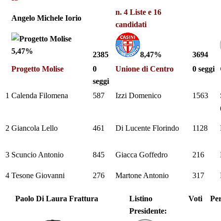
n. 4 Liste e 16
Angelo Michele Iorio
candidati
5,47%
2385
8,47%
3694
Progetto Molise
0
Unione di Centro
0 seggi
seggi
1
Calenda Filomena
587
Izzi Domenico
1563
2
Giancola Lello
461
Di Lucente Florindo
1128
3
Scuncio Antonio
845
Giacca Goffedro
216
4
Tesone Giovanni
276
Martone Antonio
317
Paolo Di Laura Frattura
Listino
Voti
Per
Presidente: