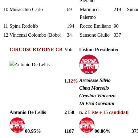
Stefano
10
Musacchio Carlo
69
Marinucci
219
Simon
Palermo
11
Spina Rodolfo
194
Rocco Emiliano
90
12
Vincenzi Colombo (Bobo)
34
Sansone Giulio
337
CIRCOSCRIZIONE CB
Voti
Listino Presidente:
Arcolesse Silvio
1,12%
Cima Marcello
Gravino Vincenzo
Di Vico Giovanni
Antonio De Lellis
2158
n. 2 Liste e 15
candidati
0
0,95%
1187
00,86%
37