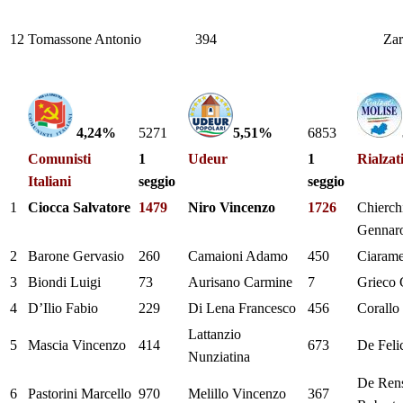
12
Tomassone Antonio
394
Zar
4,24%
5271
5,51%
6853
Comunisti
1
Udeur
1
Rialzat
Italiani
seggio
seggio
1
Ciocca Salvatore
1479
Niro Vincenzo
1726
Chierch
Gennar
2
Barone Gervasio
260
Camaioni Adamo
450
Ciarame
3
Biondi Luigi
73
Aurisano Carmine
7
Grieco 
4
D’Ilio Fabio
229
Di Lena Francesco
456
Corallo
Lattanzio
5
Mascia Vincenzo
414
673
De Feli
Nunziatina
De Rens
6
Pastorini Marcello
970
Melillo Vincenzo
367