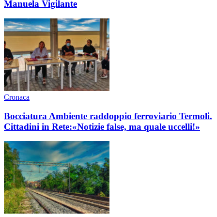
Manuela Vigilante
Cronaca
Bocciatura Ambiente raddoppio ferroviario Termoli.
Cittadini in Rete:«Notizie false, ma quale uccelli!»