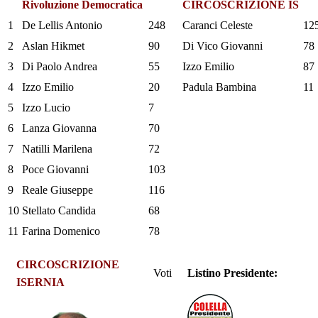
Rivoluzione Democratica
CIRCOSCRIZIONE IS
1
De Lellis Antonio
248
Caranci Celeste
12
2
Aslan Hikmet
90
Di Vico Giovanni
78
3
Di Paolo Andrea
55
Izzo Emilio
87
4
Izzo Emilio
20
Padula Bambina
11
5
Izzo Lucio
7
6
Lanza Giovanna
70
7
Natilli Marilena
72
8
Poce Giovanni
103
9
Reale Giuseppe
116
10
Stellato Candida
68
11
Farina Domenico
78
CIRCOSCRIZIONE
Voti
Listino Presidente:
ISERNIA