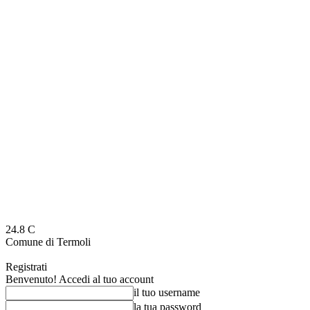
24.8
C
Comune di Termoli
Registrati
Benvenuto! Accedi al tuo account
il tuo username
la tua password