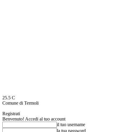
25.5
C
Comune di Termoli
Registrati
Benvenuto! Accedi al tuo account
il tuo username
la tua password